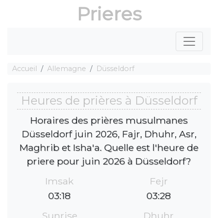
Prieres
Accueil
Allemagne
Düsseldorf
Heures de prières à Düsseldorf
Horaires des prières musulmanes
Düsseldorf juin 2026, Fajr, Dhuhr, Asr,
Maghrib et Isha'a. Quelle est l'heure de
priere pour juin 2026 à Düsseldorf?
Imsak
Fejr
03:18
03:28
Sunrise
Dhuhr