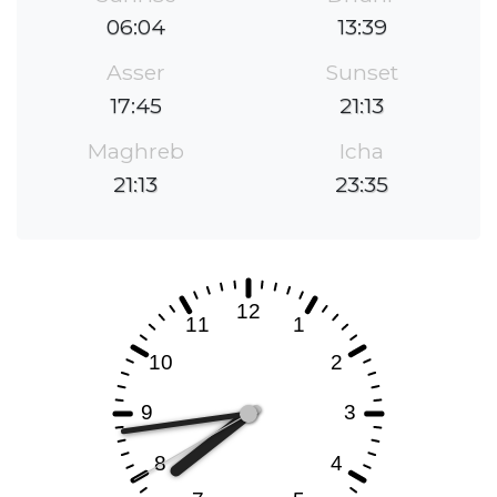
06:04
13:39
Asser
Sunset
17:45
21:13
Maghreb
Icha
21:13
23:35