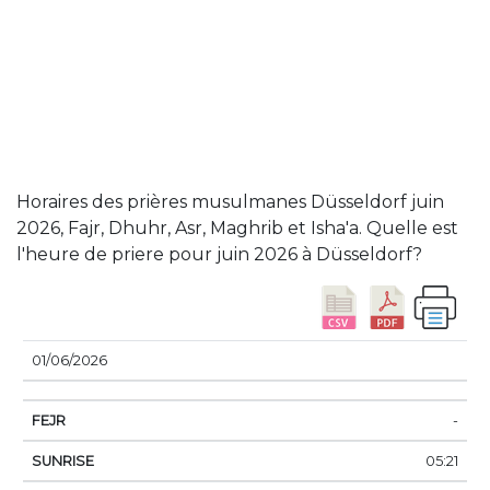
Horaires des prières musulmanes Düsseldorf juin
2026, Fajr, Dhuhr, Asr, Maghrib et Isha'a. Quelle est
l'heure de priere pour juin 2026 à Düsseldorf?
DATE
FEJR
SUNRISE
DHUHR
ASSER
SUN
01/06/2026
-
05:21