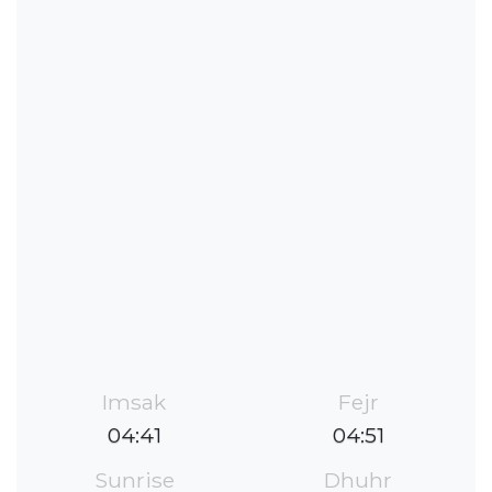
Imsak
Fejr
04:41
04:51
Sunrise
Dhuhr