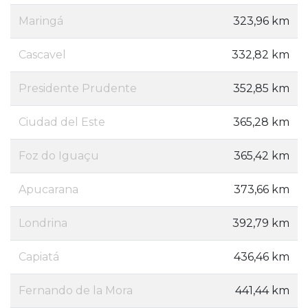
Maringá
323,96 km
Cascavel
332,82 km
Presidente Prudente
352,85 km
Ciudad del Este
365,28 km
Foz do Iguaçu
365,42 km
Apucarana
373,66 km
Londrina
392,79 km
Capiatá
436,46 km
Fernando de la Mora
441,44 km