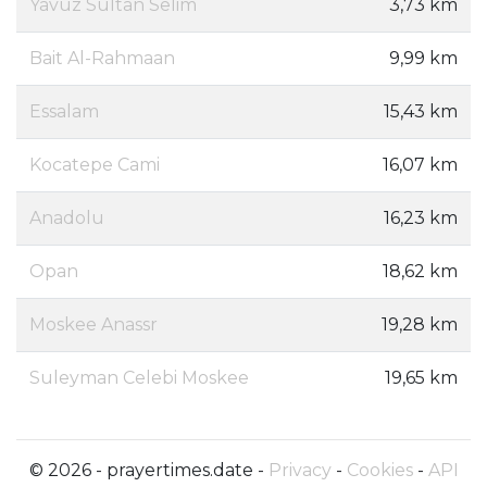
Yavuz Sultan Selim
3,73 km
Bait Al-Rahmaan
9,99 km
Essalam
15,43 km
Kocatepe Cami
16,07 km
Anadolu
16,23 km
Opan
18,62 km
Moskee Anassr
19,28 km
Suleyman Celebi Moskee
19,65 km
© 2026 - prayertimes.date -
Privacy
-
Cookies
-
API