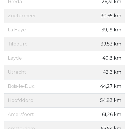
Bréda
26,31 km
Zoetermeer
30,65 km
La Haye
39,19 km
Tilbourg
39,53 km
Leyde
40,8 km
Utrecht
42,8 km
Bois-le-Duc
44,27 km
Hoofddorp
54,83 km
Amersfoort
61,26 km
Amsterdam
63,54 km