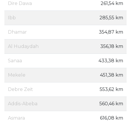
Dire Dawa
261,54 km
Ibb
285,55 km
Dhamar
354,87 km
Al Hudaydah
356,18 km
Sanaa
433,38 km
Mekele
451,38 km
Debre Zeit
553,62 km
Addis-Abeba
560,46 km
Asmara
616,08 km