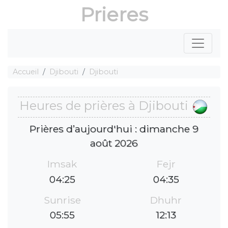
Prieres
Accueil
Djibouti
Djibouti
Heures de prières à Djibouti
Prières d’aujourd'hui : dimanche 9
août 2026
Imsak
Fejr
04:25
04:35
Sunrise
Dhuhr
05:55
12:13