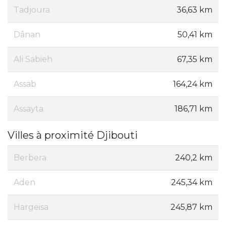
Tadjoura
36,63 km
Dânan
50,41 km
Ali Sabieh
67,35 km
Assab
164,24 km
Assayta
186,71 km
Villes à proximité Djibouti
Berbera
240,2 km
Aden
245,34 km
Hargeisa
245,87 km