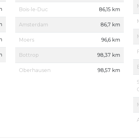
m
Bois-le-Duc
86,15 km
m
Amsterdam
86,7 km
m
Moers
96,6 km
m
Bottrop
98,37 km
Oberhausen
98,57 km