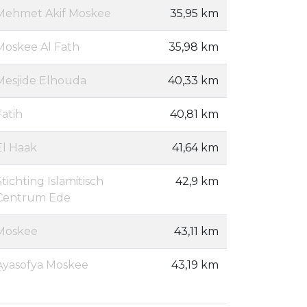
Mehmet Akif Moskee
35,95 km
Moskee Al Fath
35,98 km
Mesjide Elhouda
40,33 km
Fatih
40,81 km
El Haak
41,64 km
Stichting Islamitisch
42,9 km
Centrum Ede
Moskee
43,11 km
Ayasofya Moskee
43,19 km