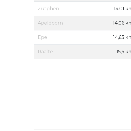
Zutphen
14,01 k
Apeldoorn
14,06 k
Epe
14,63 k
Raalte
15,5 k