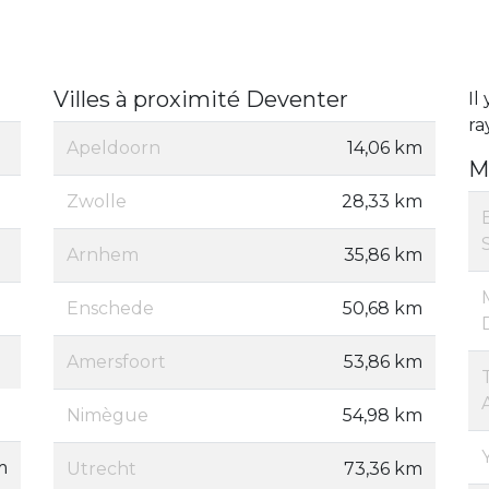
Villes à proximité Deventer
Il
ra
Apeldoorn
14,06 km
M
Zwolle
28,33 km
Arnhem
35,86 km
Enschede
50,68 km
Amersfoort
53,86 km
Nimègue
54,98 km
m
Utrecht
73,36 km