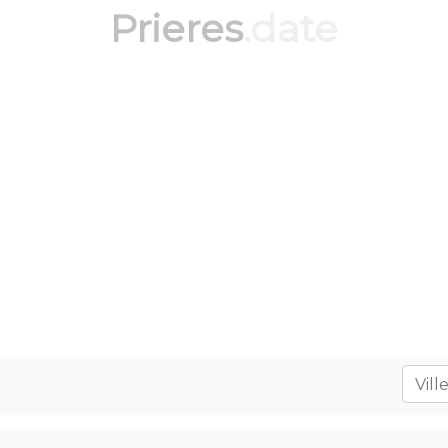
Prieres
.date