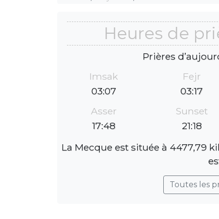
Heures de pri
Prières d’aujour
Imsak
Fejr
03:07
03:17
Asser
Sunset
17:48
21:18
La Mecque est située à 4477,79 ki
es
Toutes les p