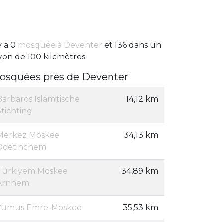
 y a 0
mosquée à Deventer
et 136 dans un
yon de 100 kilomètres.
osquées près de Deventer
Barbaros Islamitische
14,12 km
Stichting
Merkez Moskee
34,13 km
Doetinchem
Türkiyem Moskee
34,89 km
Arnhem
Yumus Emre-Moskee
35,53 km