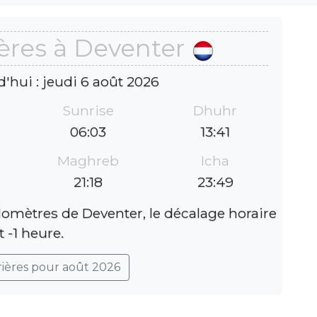
ères à Deventer
d'hui : jeudi 6 août 2026
Sunrise
Dhuhr
06:03
13:41
Maghreb
Icha
21:18
23:49
lomètres de Deventer, le décalage horaire
t -1 heure.
rières pour août 2026