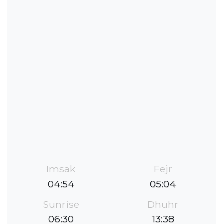
Imsak
Fejr
04:54
05:04
Sunrise
Dhuhr
06:30
13:38