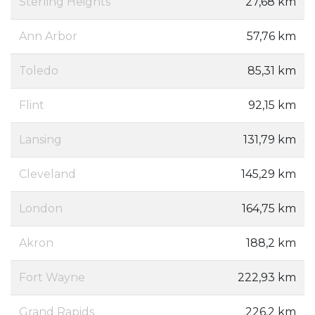
Sterling Heights
27,68 km
Ann Arbor
57,76 km
Toledo
85,31 km
Flint
92,15 km
Lansing
131,79 km
Cleveland
145,29 km
London
164,75 km
Akron
188,2 km
Fort Wayne
222,93 km
Grand Rapids
226,2 km