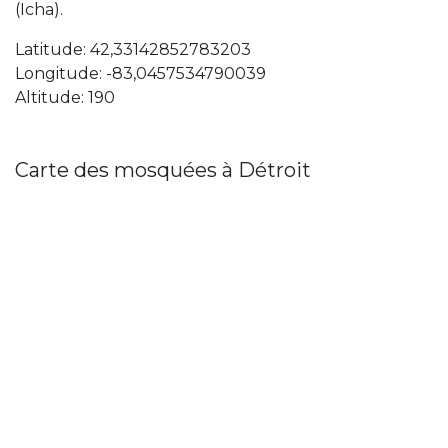
(Icha).
Latitude: 42,33142852783203
Longitude: -83,0457534790039
Altitude: 190
Carte des mosquées à Détroit