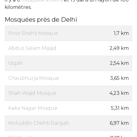
kilomètres.
Mosquées près de Delhi
Firoz Shah's Mosque
1,7 km
Abdus Salam Masjid
2,49 km
Idgah
2,54 km
Chaubhurja Mosque
3,65 km
Shah Wajid Mosque
4,23 km
Kaka Nagar Mosque
5,31 km
Moluddin Chishti Dargah
6,97 km