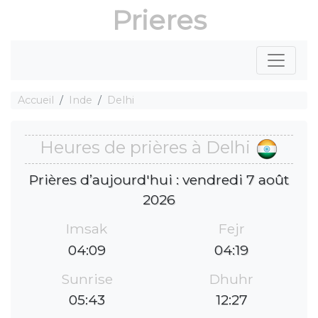
Prieres
Accueil
Inde
Delhi
Heures de prières à Delhi
Prières d’aujourd'hui : vendredi 7 août
2026
Imsak
Fejr
04:09
04:19
Sunrise
Dhuhr
05:43
12:27