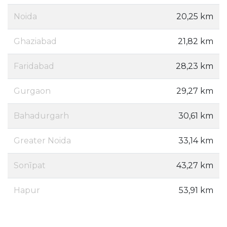
Noida
20,25 km
Ghaziabad
21,82 km
Faridabad
28,23 km
Gurgaon
29,27 km
Bahadurgarh
30,61 km
Greater Noida
33,14 km
Sonīpat
43,27 km
Hapur
53,91 km