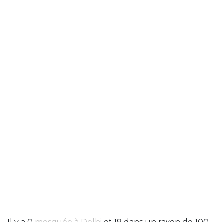
Il y a 0
mosquée à Delhi
et 19 dans un rayon de 100