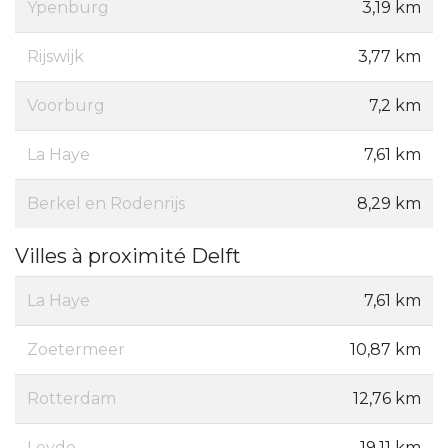
Ypenburg
3,19 km
Rijswijk
3,77 km
Voorburg
7,2 km
La Haye
7,61 km
Berkel en Rodenrijs
8,29 km
Villes à proximité Delft
La Haye
7,61 km
Zoetermeer
10,87 km
Rotterdam
12,76 km
Leyde
19,11 km