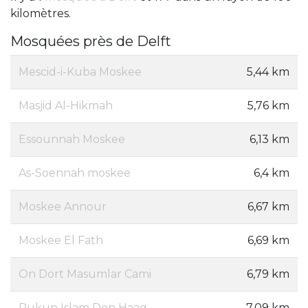
kilomètres.
Mosquées près de Delft
Mescid-i-Kuba Moskee
5,44 km
Masjid Al-Hikmah
5,76 km
Essounnah Moskee
6,13 km
As-Soennah moskee
6,4 km
Moskee Annour
6,67 km
Moskee El Fath
6,69 km
On Dort Masumlar Cami
6,79 km
Rukun Islam Den Haag
7,09 km