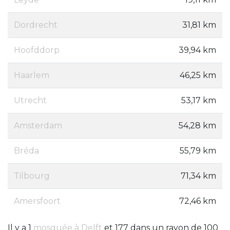
Dordrecht
31,81 km
Hoofddorp
39,94 km
Haarlem
46,25 km
Utrecht
53,17 km
Amsterdam
54,28 km
Bréda
55,79 km
Tilbourg
71,34 km
Amersfoort
72,46 km
Il y a 1
mosquée à Delft
et 177 dans un rayon de 100