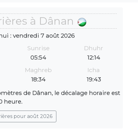
rières à Dânan
hui : vendredi 7 août 2026
Sunrise
Dhuhr
05:54
12:14
Maghreb
Icha
18:34
19:43
lomètres de Dânan, le décalage horaire est
0 heure.
rières pour août 2026