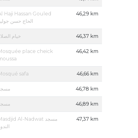
Al Haji Hassan Gouled
46,29 km
الحاج حسن جوليد
خيام الصلا
46,37 km
Mosquée place cheick
46,42 km
moussa
Mosqué safa
46,66 km
مسجد
46,78 km
مسجد
46,89 km
asdjid Al-Nadwat مسجد
47,37 km
الندو