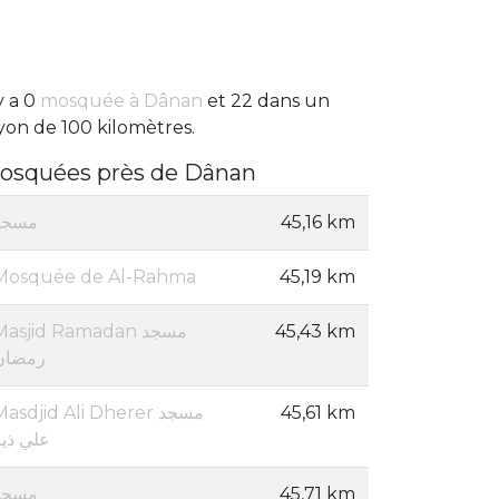
 y a 0
mosquée à Dânan
et 22 dans un
yon de 100 kilomètres.
osquées près de Dânan
مسجد
45,16 km
Mosquée de Al-Rahma
45,19 km
Masjid Ramadan مسجد
45,43 km
رمضان
asdjid Ali Dherer مسجد
45,61 km
علي ذير
مسجد
45,71 km