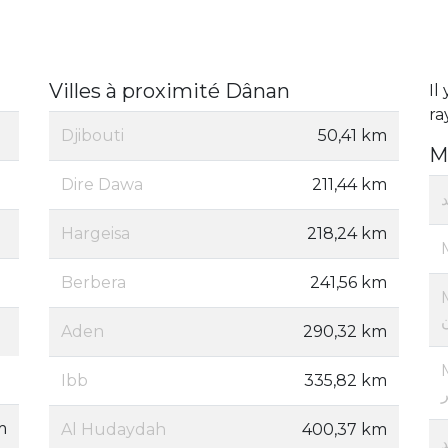
Villes à proximité Dânan
Il
ra
Djibouti
50,41 km
M
Dire Dawa
211,44 km
Hargeisa
218,24 km
Berbera
241,56 km
Aden
290,32 km
M
Ibb
335,82 km
m
Al Hudaydah
400,37 km