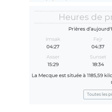
Heures de p
Prières d’aujourd'
Imsak
Fejr
04:27
04:37
Asser
Sunset
15:29
18:34
La Mecque est située à 1185,59 ki
Toutes les p