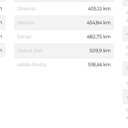
m
Dhamar
405,12 km
m
Mekele
454,84 km
ة
m
Sanaa
482,75 km
m
Debre Zeit
509,9 km
Addis-Abeba
518,46 km
M
ة