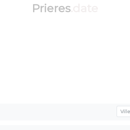
Prieres
.date