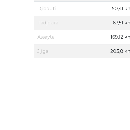
Djibouti
50,41 k
Tadjoura
67,51 k
Assayta
169,12 k
Jijiga
203,8 k