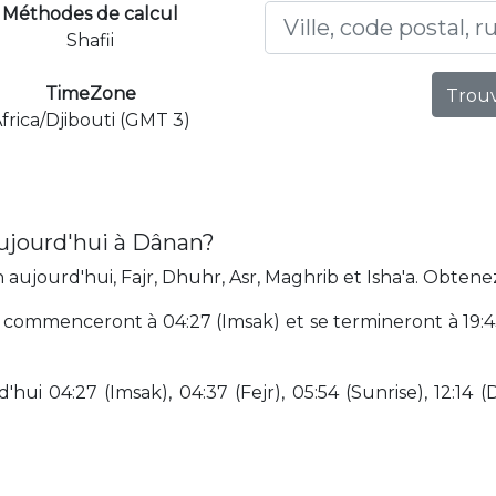
Méthodes de calcul
Shafii
TimeZone
Trouv
frica/Djibouti (GMT 3)
ujourd'hui à Dânan?
ujourd'hui, Fajr, Dhuhr, Asr, Maghrib et Isha'a. Obtene
commenceront à 04:27 (Imsak) et se termineront à 19:43 (
hui 04:27 (Imsak), 04:37 (Fejr), 05:54 (Sunrise), 12:14 (D