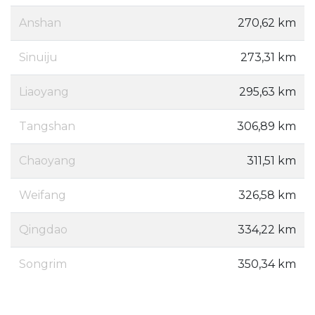
Anshan
270,62 km
Sinuiju
273,31 km
Liaoyang
295,63 km
Tangshan
306,89 km
Chaoyang
311,51 km
Weifang
326,58 km
Qingdao
334,22 km
Songrim
350,34 km