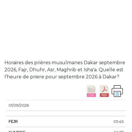
Horaires des prières musulmanes Dakar septembre
2026, Fajr, Dhuhr, Asr, Maghrib et Isha'a. Quelle est
l'heure de priere pour septembre 2026 à Dakar?
DATE
FEJR
SUNRISE
DHUHR
ASSER
SUN
01/09/2026
05:45