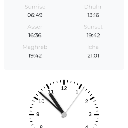
Sunrise
Dhuhr
06:49
13:16
Asser
Sunset
16:36
19:42
Maghreb
Icha
19:42
21:01