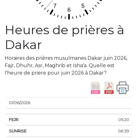
Heures de prières à
Dakar
Horaires des prières musulmanes Dakar juin 2026,
Fajr, Dhuhr, Asr, Maghrib et Isha'a. Quelle est
l'heure de priere pour juin 2026 à Dakar?
DATE
FEJR
SUNRISE
DHUHR
ASSER
SUN
01/06/2026
05:20
06:39