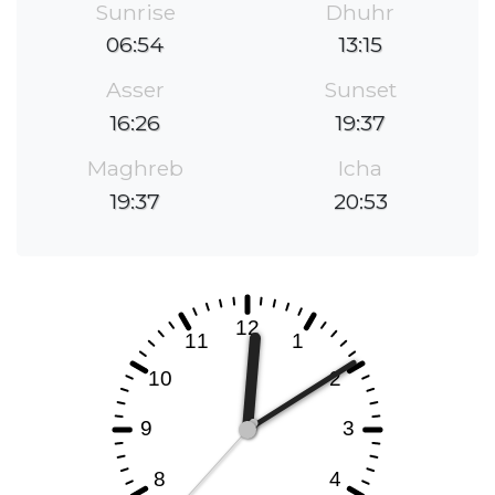
Sunrise
Dhuhr
06:54
13:15
Asser
Sunset
16:26
19:37
Maghreb
Icha
19:37
20:53