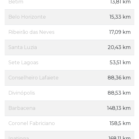
Betim
13,81 km
Belo Horizonte
15,33 km
Ribeirão das Neves
17,09 km
Santa Luzia
20,43 km
Sete Lagoas
53,51 km
Conselheiro Lafaiete
88,36 km
Divinópolis
88,53 km
Barbacena
148,13 km
Coronel Fabriciano
158,5 km
Ipatinga
168,11 km