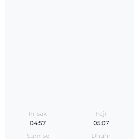
Imsak
Fejr
04:57
05:07
Sunrise
Dhuhr