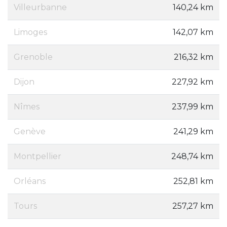
Villeurbanne
140,24 km
Limoges
142,07 km
Grenoble
216,32 km
Dijon
227,92 km
Nîmes
237,99 km
Genève
241,29 km
Montpellier
248,74 km
Orléans
252,81 km
Tours
257,27 km