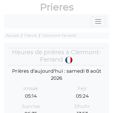
Prieres
Accueil
France
Clermont-Ferrand
Heures de prières à Clermont-
Ferrand
Prières d’aujourd'hui : samedi 8 août
2026
Imsak
Fejr
05:14
05:24
Sunrise
Dhuhr