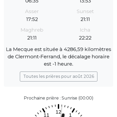
06:35
13:53
Asser
Sunset
17:52
21:11
Maghreb
Icha
21:11
22:22
La Mecque est située à 4286,59 kilomètres
de Clermont-Ferrand, le décalage horaire
est -1 heure.
Toutes les prières pour août 2026
Prochaine prière : Sunrise (00:00)