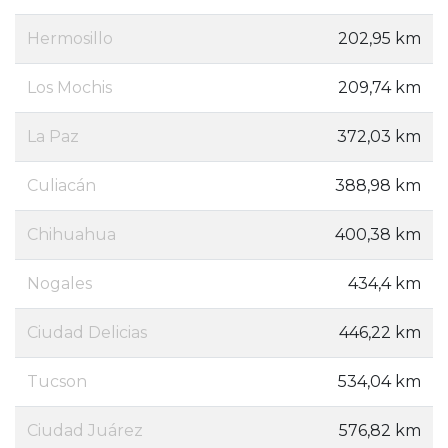
Hermosillo
202,95 km
Los Mochis
209,74 km
La Paz
372,03 km
Culiacán
388,98 km
Chihuahua
400,38 km
Nogales
434,4 km
Ciudad Delicias
446,22 km
Tucson
534,04 km
Ciudad Juárez
576,82 km