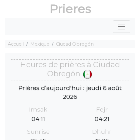
Prieres
Accueil
Mexique
Ciudad Obregón
Heures de prières à Ciudad
Obregón
Prières d’aujourd'hui : jeudi 6 août
2026
Imsak
Fejr
04:11
04:21
Sunrise
Dhuhr