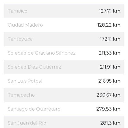
Tampico
127,71 km
Ciudad Madero
128,22 km
Tantoyuca
172,11 km
Soledad de Graciano Sánchez
211,33 km
Soledad Diez Gutiérrez
211,91 km
San Luis Potosí
216,95 km
Temapache
230,67 km
Santiago de Querétaro
279,83 km
San Juan del Río
281,3 km