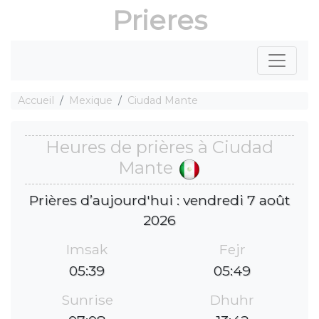
Prieres
Accueil
Mexique
Ciudad Mante
Heures de prières à Ciudad
Mante
Prières d’aujourd'hui : vendredi 7 août
2026
Imsak
Fejr
05:39
05:49
Sunrise
Dhuhr