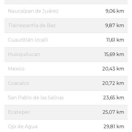
Naucalpan de Juárez
9,06 km
Tlalnepantla de Baz
9,87 km
Cuautitlán Izcalli
11,61 km
Huixquilucan
15,69 km
Mexico
20,43 km
Coacalco
20,72 km
San Pablo de las Salinas
23,65 km
Ecatepec
25,07 km
Ojo de Agua
29,81 km