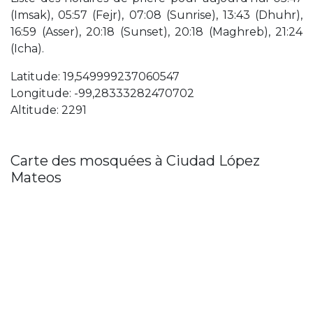
(Imsak), 05:57 (Fejr), 07:08 (Sunrise), 13:43 (Dhuhr),
16:59 (Asser), 20:18 (Sunset), 20:18 (Maghreb), 21:24
(Icha).
Latitude: 19,549999237060547
Longitude: -99,28333282470702
Altitude: 2291
Carte des mosquées à Ciudad López
Mateos