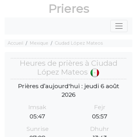
Prieres
Accueil
Mexique
Ciudad López Mateos
Heures de prières à Ciudad
López Mateos
Prières d’aujourd'hui : jeudi 6 août
2026
Imsak
Fejr
05:47
05:57
Sunrise
Dhuhr