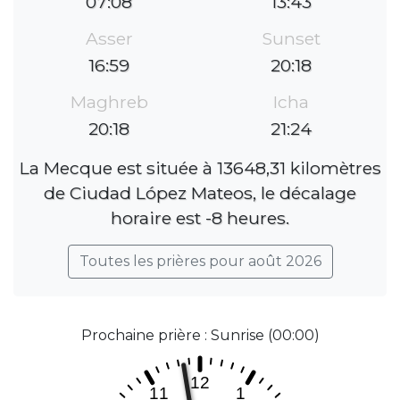
07:08
13:43
Asser
Sunset
16:59
20:18
Maghreb
Icha
20:18
21:24
La Mecque est située à 13648,31 kilomètres
de Ciudad López Mateos, le décalage
horaire est -8 heures.
Toutes les prières pour août 2026
Prochaine prière : Sunrise (00:00)