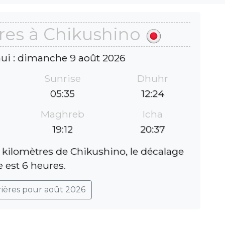
res à Chikushino
hui : dimanche 9 août 2026
Sunrise
Dhuhr
05:35
12:24
Maghreb
Icha
19:12
20:37
 kilomètres de Chikushino, le décalage
e est 6 heures.
rières pour août 2026