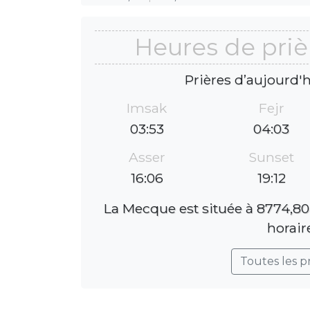
Heures de priè
Prières d’aujourd'
Imsak
Fejr
03:53
04:03
Asser
Sunset
16:06
19:12
La Mecque est située à 8774,80
horair
Toutes les p