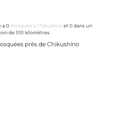
 y a 0
mosquée à Chikushino
et 0 dans un
yon de 100 kilomètres.
osquées près de Chikushino