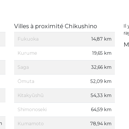
Villes à proximité Chikushino
Il
ra
Fukuoka
14,87 km
M
Kurume
19,65 km
Saga
32,66 km
Ōmuta
52,09 km
Kitakyūshū
54,33 km
Shimonoseki
64,59 km
m
Kumamoto
78,94 km