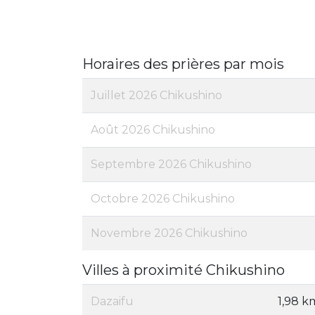
Horaires des prières par mois
Juillet 2026 Chikushino
Août 2026 Chikushino
Septembre 2026 Chikushino
Octobre 2026 Chikushino
Novembre 2026 Chikushino
Villes à proximité Chikushino
Dazaifu
1,98 k