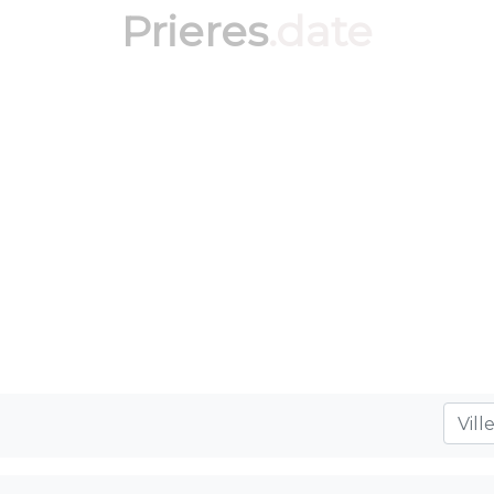
Prieres
.date