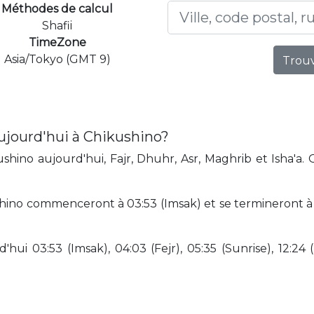
Méthodes de calcul
Shafii
TimeZone
Asia/Tokyo (GMT 9)
Trouv
ujourd'hui à Chikushino?
hino aujourd'hui, Fajr, Dhuhr, Asr, Maghrib et Isha'a.
hino commenceront à 03:53 (Imsak) et se termineront à 2
hui 03:53 (Imsak), 04:03 (Fejr), 05:35 (Sunrise), 12:24 (D