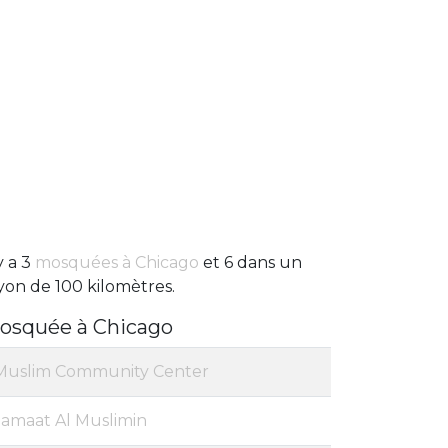
 y a 3
mosquées à Chicago
et 6 dans un
yon de 100 kilomètres.
osquée à Chicago
Muslim Community Center
Jamaat Al Muslimin