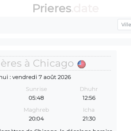
Prieres
.date
ières à Chicago
hui : vendredi 7 août 2026
Sunrise
Dhuhr
05:48
12:56
Maghreb
Icha
20:04
21:30