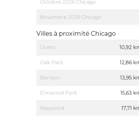
Octobre 2026 Chicago
Novembre 2026 Chicago
Villes à proximité Chicago
Cicero
10,92 k
Oak Park
12,86 k
Berwyn
13,95 k
Elmwood Park
15,63 k
Maywood
17,71 k