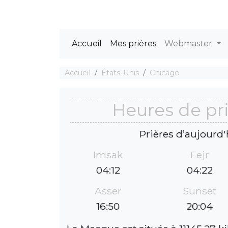
Accueil
Mes prières
Webmaster
Accueil
États-Unis
Chicago
Heures de pr
Prières d’aujourd'
Imsak
Fejr
04:12
04:22
Asser
Sunset
16:50
20:04