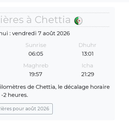
ières à Chettia
hui : vendredi 7 août 2026
Sunrise
Dhuhr
06:05
13:01
Maghreb
Icha
19:57
21:29
ilomètres de Chettia, le décalage horaire
 -2 heures.
rières pour août 2026