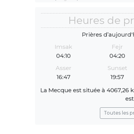
Heures de pr
Prières d’aujourd'
Imsak
Fejr
04:10
04:20
Asser
Sunset
16:47
19:57
La Mecque est située à 4067,26 k
est
Toutes les p