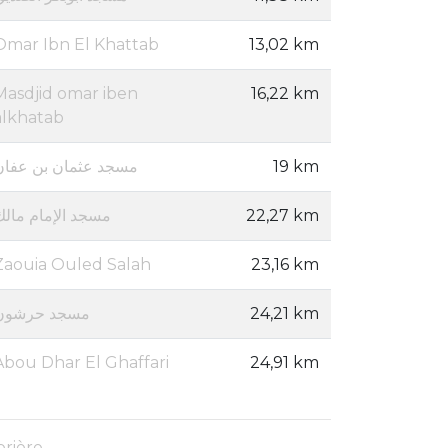
Omar Ibn El Khattab
13,02 km
Masdjid omar iben
16,22 km
alkhatab
مسجد عثمان بن عفان
19 km
مسجد الإمام مالك
22,27 km
Zaouia Ouled Salah
23,16 km
مسجد حرشون
24,21 km
Abou Dhar El Ghaffari
24,91 km
prière