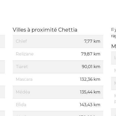
Villes à proximité Chettia
Il
ra
Chlef
7,77 km
M
Relizane
79,87 km
Tiaret
90,01 km
Mascara
132,36 km
Médéa
135,44 km
F
Blida
143,43 km