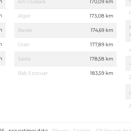
m
Aïn Oussara
170,09 km
m
Alger
173,08 km
m
Baraki
174,69 km
m
Oran
177,89 km
m
Saïda
178,58 km
Bab Ezzouar
183,59 km
6 - prayertimes.date -
Privacy
-
Cookies
-
API heures de 