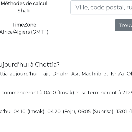
Méthodes de calcul
Shafii
TimeZone
Trouv
Africa/Algiers (GMT 1)
ujourd'hui à Chettia?
ia aujourd'hui, Fajr, Dhuhr, Asr, Maghrib et Isha'a. 
 commenceront à 04:10 (Imsak) et se termineront à 21:29 (
hui 04:10 (Imsak), 04:20 (Fejr), 06:05 (Sunrise), 13:01 (D