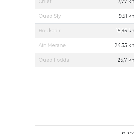
Chlef
7,77 k
Oued Sly
9,51 k
Boukadir
15,95 k
Aïn Merane
24,35 k
Oued Fodda
25,7 k
© 202