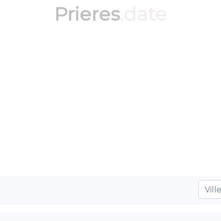
Prieres
.date