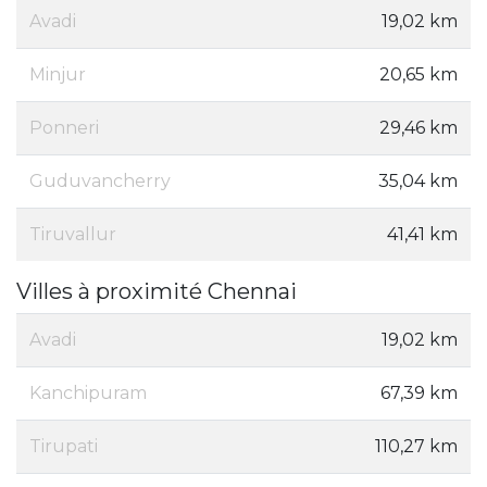
Avadi
19,02 km
Minjur
20,65 km
Ponneri
29,46 km
Guduvancherry
35,04 km
Tiruvallur
41,41 km
Villes à proximité Chennai
Avadi
19,02 km
Kanchipuram
67,39 km
Tirupati
110,27 km