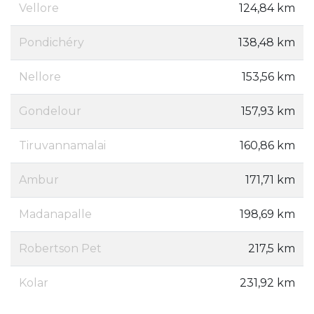
Vellore
124,84 km
Pondichéry
138,48 km
Nellore
153,56 km
Gondelour
157,93 km
Tiruvannamalai
160,86 km
Ambur
171,71 km
Madanapalle
198,69 km
Robertson Pet
217,5 km
Kolar
231,92 km