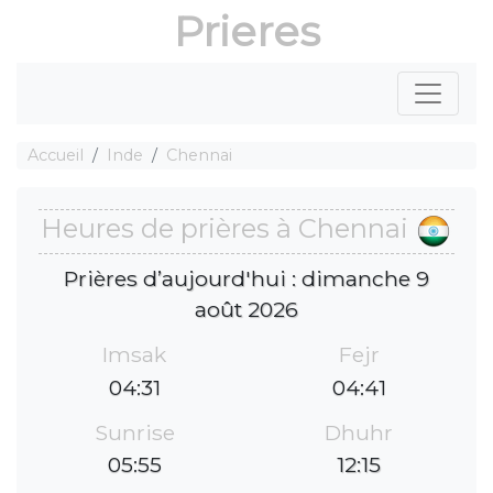
Prieres
Accueil
Inde
Chennai
Heures de prières à Chennai
Prières d’aujourd'hui : dimanche 9
août 2026
Imsak
Fejr
04:31
04:41
Sunrise
Dhuhr
05:55
12:15