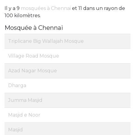
Il y a 9
mosquées à Chennai
et 11 dans un rayon de
100 kilomètres.
Mosquée à Chennai
Triplicane Big Wallajah Mosque
Village Road Mosque
Azad Nagar Mosque
Dharga
Jumma Masjid
Masjid e Noor
Masjid