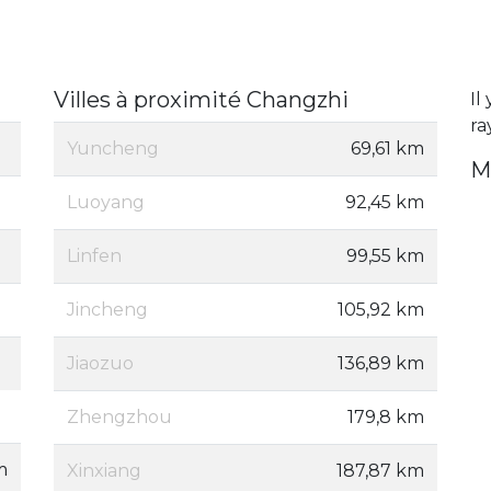
Villes à proximité Changzhi
Il
ra
Yuncheng
69,61 km
M
Luoyang
92,45 km
Linfen
99,55 km
Jincheng
105,92 km
Jiaozuo
136,89 km
Zhengzhou
179,8 km
m
Xinxiang
187,87 km