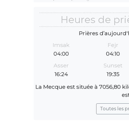
Heures de pri
Prières d’aujourd'
Imsak
Fejr
04:00
04:10
Asser
Sunset
16:24
19:35
La Mecque est située à 7056,80 ki
es
Toutes les p