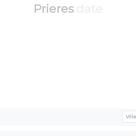
Prieres
.date