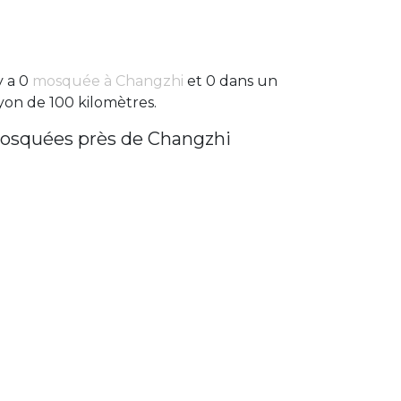
 y a 0
mosquée à Changzhi
et 0 dans un
yon de 100 kilomètres.
osquées près de Changzhi