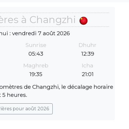
ères à Changzhi
hui : vendredi 7 août 2026
Sunrise
Dhuhr
05:43
12:39
Maghreb
Icha
19:35
21:01
lomètres de Changzhi, le décalage horaire
t 5 heures.
rières pour août 2026