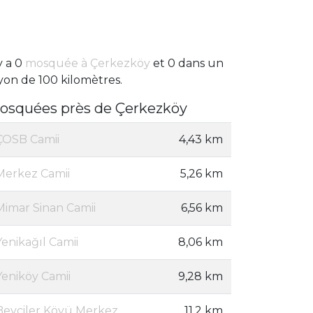
 y a 0
mosquée à Çerkezköy
et 0 dans un
yon de 100 kilomètres.
osquées près de Çerkezköy
ÇOSB Camii
4,43 km
Merkez Camii
5,26 km
Mimar Sinan Camii
6,56 km
Yenikağıl Camii
8,06 km
Yeniköy Camii
9,28 km
Beyciler Köyü Merkez
11,2 km