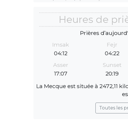
Heures de pri
Prières d’aujourd
Imsak
Fejr
04:12
04:22
Asser
Sunset
17:07
20:19
La Mecque est située à 2472,11 ki
es
Toutes les p