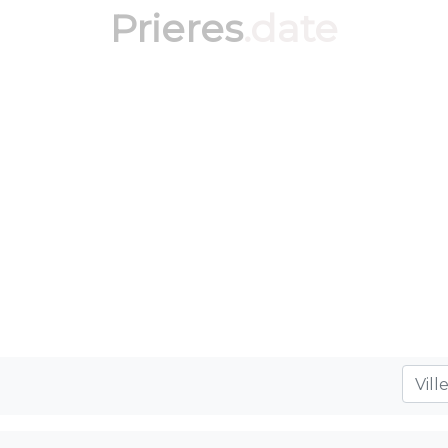
Prieres
.date