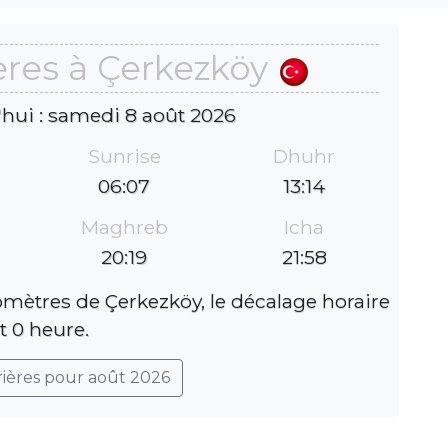
ères à Çerkezköy
'hui : samedi 8 août 2026
Sunrise
Dhuhr
06:07
13:14
Maghreb
Icha
20:19
21:58
lomètres de Çerkezköy, le décalage horaire
t 0 heure.
rières pour août 2026