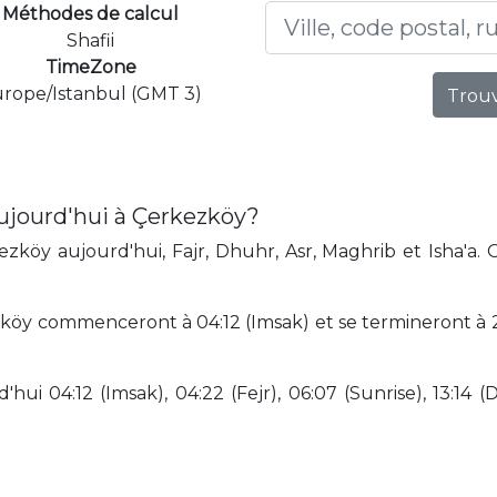
Méthodes de calcul
Shafii
TimeZone
rope/Istanbul (GMT 3)
Trouv
ujourd'hui à Çerkezköy?
zköy aujourd'hui, Fajr, Dhuhr, Asr, Maghrib et Isha'a. 
köy commenceront à 04:12 (Imsak) et se termineront à 21
hui 04:12 (Imsak), 04:22 (Fejr), 06:07 (Sunrise), 13:14 (D