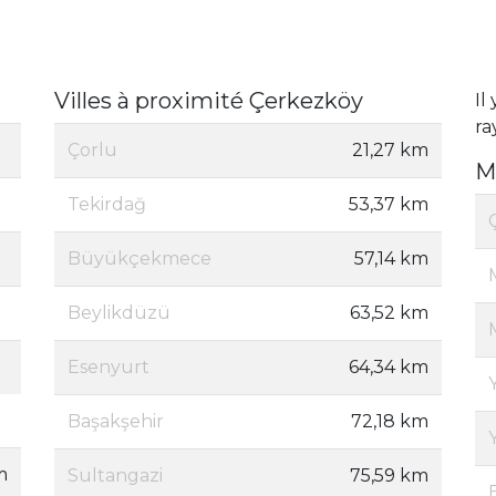
Villes à proximité Çerkezköy
Il
ra
Çorlu
21,27 km
M
Tekirdağ
53,37 km
Büyükçekmece
57,14 km
Beylikdüzü
63,52 km
Esenyurt
64,34 km
Başakşehir
72,18 km
m
Sultangazi
75,59 km