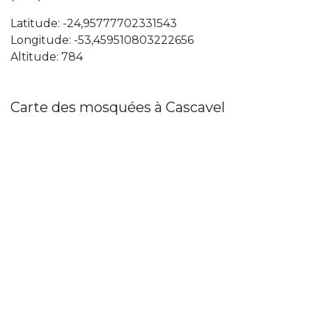
Latitude: -24,95777702331543
Longitude: -53,459510803222656
Altitude: 784
Carte des mosquées à Cascavel