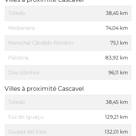
Toledo
38,45 km
Medianeira
74,04 km
Marechal Cândido Rondon
75,1 km
Palotina
83,92 km
Dois Vizinhos
96,11 km
Villes à proximité Cascavel
Toledo
38,45 km
Foz do Iguaçu
129,21 km
Ciudad del Este
132,01 km