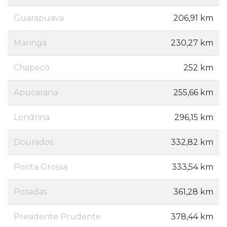
Guarapuava
206,91 km
Maringá
230,27 km
Chapecó
252 km
Apucarana
255,66 km
Londrina
296,15 km
Dourados
332,82 km
Ponta Grossa
333,54 km
Posadas
361,28 km
Presidente Prudente
378,44 km