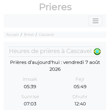
Prieres
Accueil
Brésil
Cascavel
Heures de prières à Cascavel
Prières d’aujourd'hui : vendredi 7 août
2026
Imsak
Fejr
05:39
05:49
Sunrise
Dhuhr
07:03
12:40