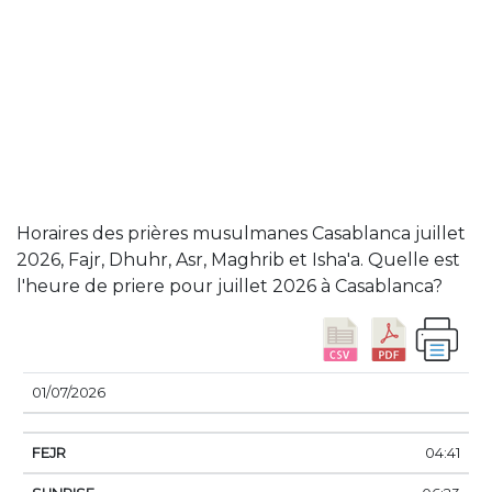
Horaires des prières musulmanes Casablanca juillet
2026, Fajr, Dhuhr, Asr, Maghrib et Isha'a. Quelle est
l'heure de priere pour juillet 2026 à Casablanca?
DATE
FEJR
SUNRISE
DHUHR
ASSER
SUN
01/07/2026
04:41