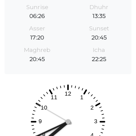
Sunrise
Dhuhr
06:26
13:35
Asser
Sunset
17:20
20:45
Maghreb
Icha
20:45
22:25