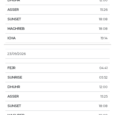
12:00
15:26
18:08
18:08
19:14
23/09/2026
04:41
05:52
12:00
15:25
18:08