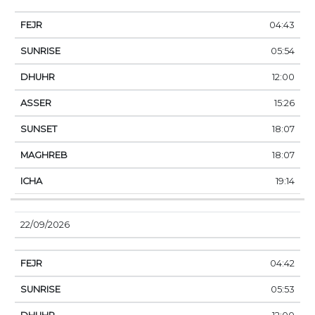
04:43
05:54
12:00
15:26
18:07
18:07
19:14
22/09/2026
04:42
05:53