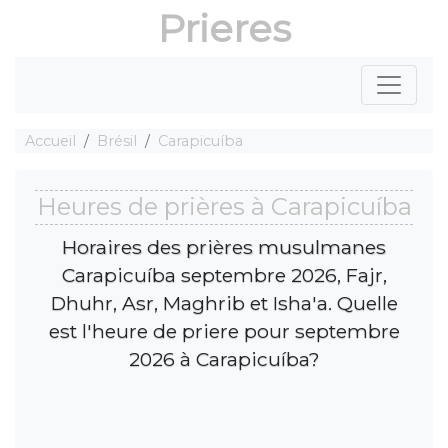
Prieres
Accueil
Brésil
Carapicuíba
Heures de prières à Carapicuíba
Horaires des prières musulmanes
Carapicuíba septembre 2026, Fajr,
Dhuhr, Asr, Maghrib et Isha'a. Quelle
est l'heure de priere pour septembre
2026 à Carapicuíba?