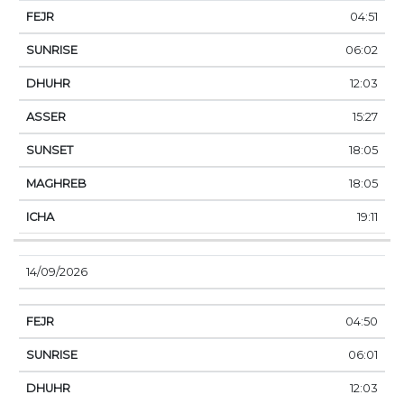
04:51
06:02
12:03
15:27
18:05
18:05
19:11
14/09/2026
04:50
06:01
12:03