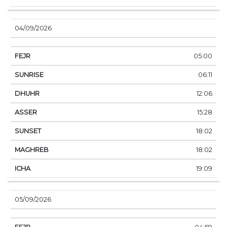
04/09/2026
05:00
06:11
12:06
15:28
18:02
18:02
19:09
05/09/2026