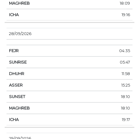
18:09
19:16
28/09/2026
04:35
05:47
11:58
15:25
18:10
18:10
19:17
29/09/2026