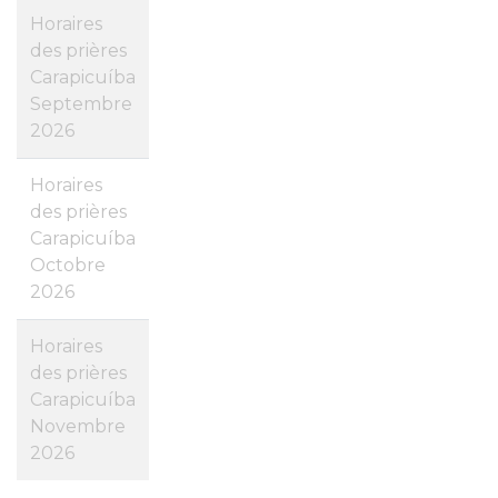
Horaires
des prières
Carapicuíba
Septembre
2026
Horaires
des prières
Carapicuíba
Octobre
2026
Horaires
des prières
Carapicuíba
Novembre
2026