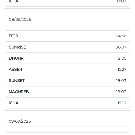
19:09
08/09/2026
04:56
06:07
12:05
15:27
18:03
18:03
19:10
09/09/2026