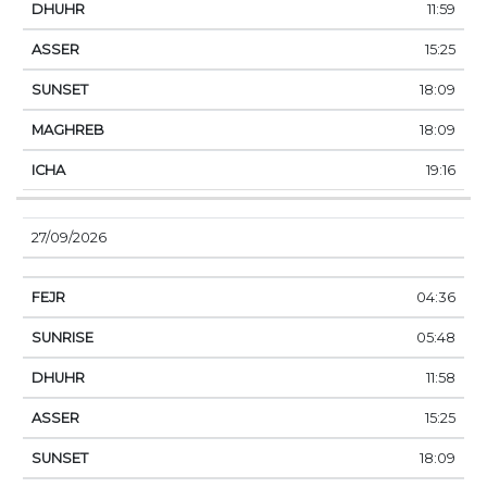
11:59
15:25
18:09
18:09
19:16
27/09/2026
04:36
05:48
11:58
15:25
18:09