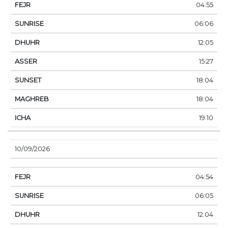
04:55
06:06
12:05
15:27
18:04
18:04
19:10
10/09/2026
04:54
06:05
12:04