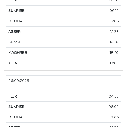
04:59
06:10
12:06
15:28
18:02
18:02
19:09
06/09/2026
04:58
06:09
12:06