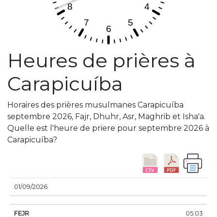
Heures de prières à
Carapicuíba
Horaires des prières musulmanes Carapicuíba
septembre 2026, Fajr, Dhuhr, Asr, Maghrib et Isha'a.
Quelle est l'heure de priere pour septembre 2026 à
Carapicuíba?
DATE
FEJR
SUNRISE
DHUHR
ASSER
SUN
01/09/2026
05:03