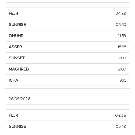
04:39
05:50
11:59
15:25
18:09
18:09
19:15
26/09/2026
04:38
05:49