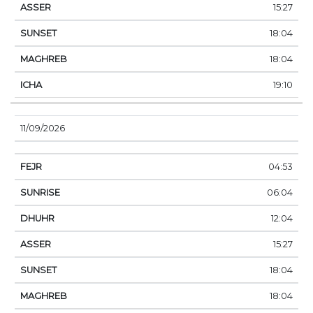
15:27
18:04
18:04
19:10
11/09/2026
04:53
06:04
12:04
15:27
18:04
18:04