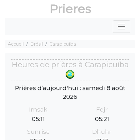
Prieres
Accueil
Brésil
Carapicuíba
Heures de prières à Carapicuíba
Prières d’aujourd'hui : samedi 8 août
2026
Imsak
Fejr
05:11
05:21
Sunrise
Dhuhr