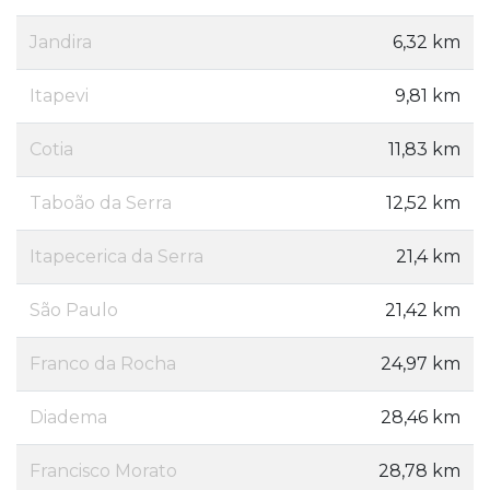
Jandira
6,32 km
Itapevi
9,81 km
Cotia
11,83 km
Taboão da Serra
12,52 km
Itapecerica da Serra
21,4 km
São Paulo
21,42 km
Franco da Rocha
24,97 km
Diadema
28,46 km
Francisco Morato
28,78 km