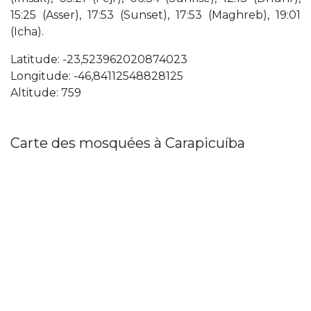
15:25 (Asser), 17:53 (Sunset), 17:53 (Maghreb), 19:01
(Icha).
Latitude: -23,523962020874023
Longitude: -46,84112548828125
Altitude: 759
Carte des mosquées à Carapicuíba