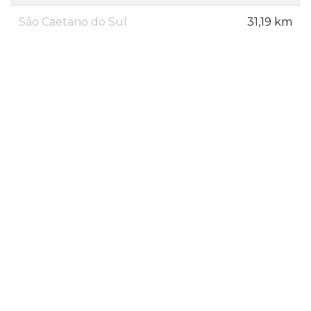
São Caetano do Sul
31,19 km