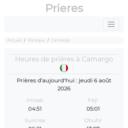
Prieres
Accueil
Mexique
Camargo
Heures de prières à Camargo
Prières d’aujourd'hui : jeudi 6 août
2026
Imsak
Fejr
04:51
05:01
Sunrise
Dhuhr