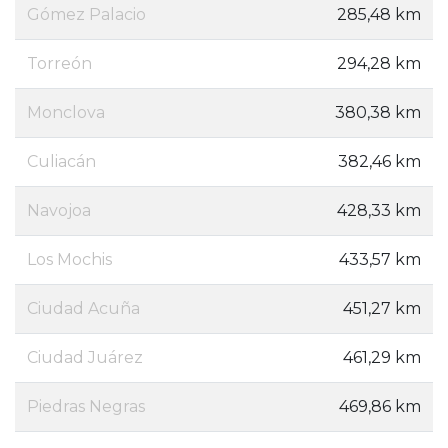
Gómez Palacio
285,48 km
Torreón
294,28 km
Monclova
380,38 km
Culiacán
382,46 km
Navojoa
428,33 km
Los Mochis
433,57 km
Ciudad Acuña
451,27 km
Ciudad Juárez
461,29 km
Piedras Negras
469,86 km