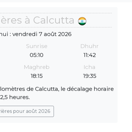
ères à Calcutta
hui : vendredi 7 août 2026
Sunrise
Dhuhr
05:10
11:42
Maghreb
Icha
18:15
19:35
lomètres de Calcutta, le décalage horaire
 2,5 heures.
rières pour août 2026