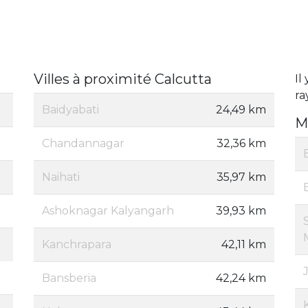
Villes à proximité Calcutta
Il 
ra
Baidyabati
24,49 km
M
Chandannagar
32,36 km
Naihati
35,97 km
Ashoknagar Kalyangarh
39,93 km
Kanchrapara
42,11 km
Bansberia
42,24 km