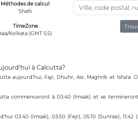
Méthodes de calcul
Shafii
TimeZone
Trouv
Asia/Kolkata (GMT 5.5)
ujourd'hui à Calcutta?
tta aujourd'hui, Fajr, Dhuhr, Asr, Maghrib et Isha'a. 
tta commenceront à 03:40 (Imsak) et se termineront à
hui 03:40 (Imsak), 03:50 (Fejr), 05:10 (Sunrise), 11:42 (D