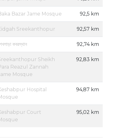
Baka Bazar Jame Mosque
92,5 km
Eidgah Sreekanthopur
92,57 km
েখপাড়া কবরস্থান
92,74 km
Sreekanthopur Sheikh
92,83 km
Para Reazul Zannah
Jame Mosque
Keshabpur Hospital
94,87 km
Mosque
Keshabpur Court
95,02 km
Mosque