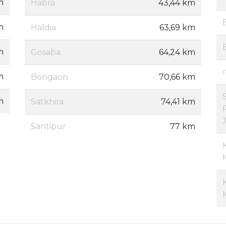
m
Habra
43,44 km
m
Haldia
63,69 km
m
Gosaba
64,24 km
শ
m
Bongaon
70,66 km
m
Satkhira
74,41 km
Santipur
77 km