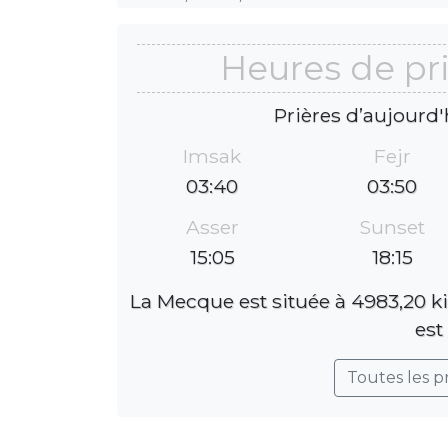
Heures de pri
Prières d’aujourd'
Imsak
Fejr
03:40
03:50
Asser
Sunset
15:05
18:15
La Mecque est située à 4983,20 ki
est
Toutes les p