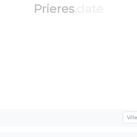
Prieres
.date