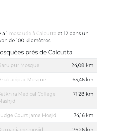
y a 1
mosquée à Calcutta
et 12 dans un
yon de 100 kilomètres.
osquées près de Calcutta
Baruipur Mosque
24,08 km
Bhabanipur Mosque
63,46 km
Satkhira Medical College
71,28 km
Mashjid
Judge Court jame Mosjid
74,16 km
Kurpar jame mosjid
76,26 km