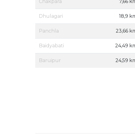
Chakpara
7,66 k
Dhulagari
18,9 k
Panchla
23,66 k
Baidyabati
24,49 k
Baruipur
24,59 k