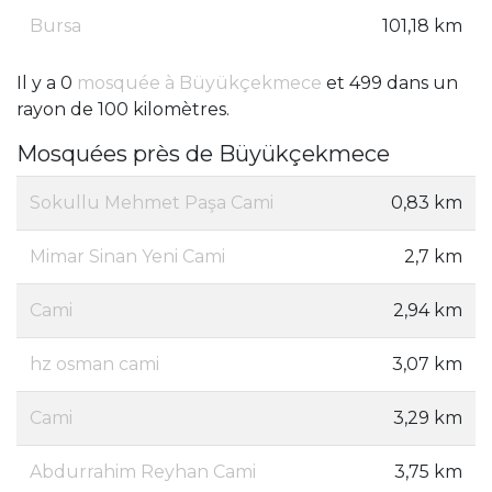
Bursa
101,18 km
Il y a 0
mosquée à Büyükçekmece
et 499 dans un
rayon de 100 kilomètres.
Mosquées près de Büyükçekmece
Sokullu Mehmet Paşa Cami
0,83 km
Mimar Sinan Yeni Cami
2,7 km
Cami
2,94 km
hz osman cami
3,07 km
Cami
3,29 km
Abdurrahim Reyhan Cami
3,75 km