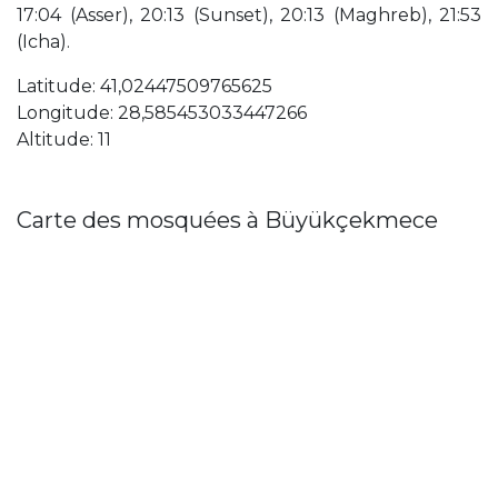
17:04 (Asser), 20:13 (Sunset), 20:13 (Maghreb), 21:53
(Icha).
Latitude: 41,02447509765625
Longitude: 28,585453033447266
Altitude: 11
Carte des mosquées à Büyükçekmece