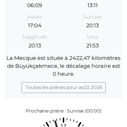
06:09
13:11
Asser
Sunset
17:04
20:13
Maghreb
Icha
20:13
21:53
La Mecque est située à 2422,47 kilomètres
de Büyükçekmece, le décalage horaire est
0 heure.
Toutes les prières pour août 2026
Prochaine prière : Sunrise (00:00)