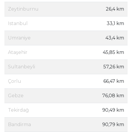
Zeytinburnu
26,4 km
Istanbul
33,1 km
Umraniye
43,4 km
Ataşehir
45,85 km
Sultanbeyli
57,26 km
Çorlu
66,47 km
Gebze
76,08 km
Tekirdağ
90,49 km
Bandirma
90,79 km