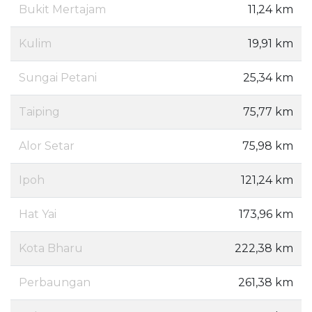
Bukit Mertajam
11,24 km
Kulim
19,91 km
Sungai Petani
25,34 km
Taiping
75,77 km
Alor Setar
75,98 km
Ipoh
121,24 km
Hat Yai
173,96 km
Kota Bharu
222,38 km
Perbaungan
261,38 km