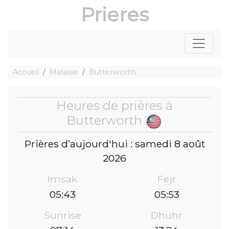
Prieres
Accueil
Malaisie
Butterworth
Heures de prières à
Butterworth
Prières d’aujourd'hui : samedi 8 août
2026
Imsak
Fejr
05:43
05:53
Sunrise
Dhuhr