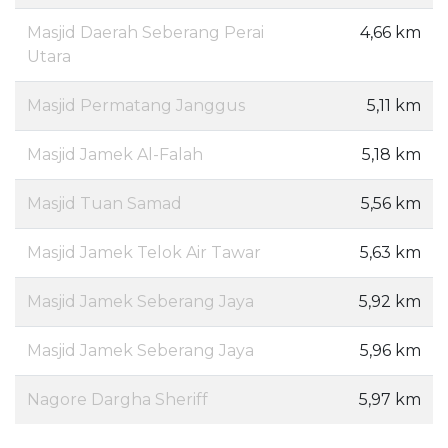
Masjid Daerah Seberang Perai
4,66 km
Utara
Masjid Permatang Janggus
5,11 km
Masjid Jamek Al-Falah
5,18 km
Masjid Tuan Samad
5,56 km
Masjid Jamek Telok Air Tawar
5,63 km
Masjid Jamek Seberang Jaya
5,92 km
Masjid Jamek Seberang Jaya
5,96 km
Nagore Dargha Sheriff
5,97 km