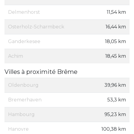
Delmenhorst
11,54 km
Osterholz-Scharmbeck
16,44 km
Ganderkesee
18,05 km
Achim
18,45 km
Villes à proximité Brême
Oldenbourg
39,96 km
Bremerhaven
53,3 km
Hambourg
95,23 km
Hanovre
100,38 km