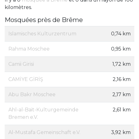
kilomètres.
Mosquées près de Brême
Islamisches Kulturzentrum
0,74 km
Rahma Moschee
0,95 km
Camii Girisi
1,72 km
CAMİYE GİRİŞ
2,16 km
Abu Bakr Moschee
2,17 km
Ahl-al-Bait-Kulturgemeinde
2,61 km
Bremen e.V.
Al-Mustafa Gemeinschaft e.V.
3,92 km