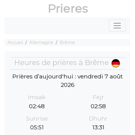
Prieres
Accueil
Allemagne
Brême
Heures de prières à Brême
Prières d’aujourd'hui : vendredi 7 août
2026
Imsak
Fejr
02:48
02:58
Sunrise
Dhuhr
05:51
13:31