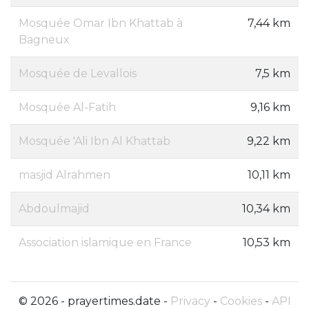
Mosquée Omar Ibn Khattab à
7,44 km
Bagneux
Mosquée de Levallois
7,5 km
Mosquée Al-Fatih
9,16 km
Mosquée 'Ali Ibn Al Khattab
9,22 km
masjid Alrahmen
10,11 km
Abdoulmajid
10,34 km
Association islamique en France
10,53 km
© 2026 - prayertimes.date -
Privacy
-
Cookies
-
API