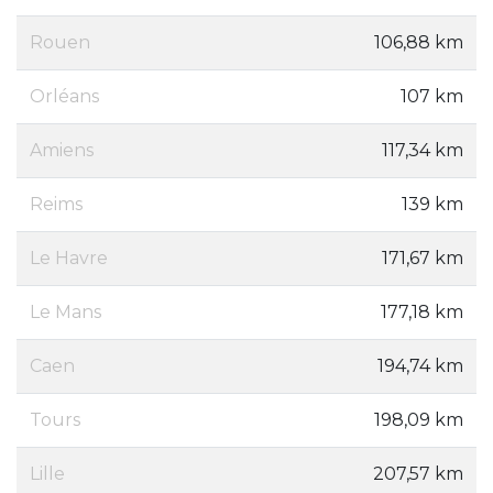
Rouen
106,88 km
Orléans
107 km
Amiens
117,34 km
Reims
139 km
Le Havre
171,67 km
Le Mans
177,18 km
Caen
194,74 km
Tours
198,09 km
Lille
207,57 km