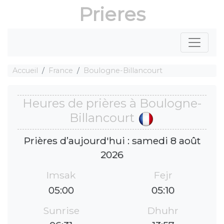
Prieres
Accueil
France
Boulogne-Billancourt
Heures de prières à Boulogne-
Billancourt
Prières d’aujourd'hui : samedi 8 août
2026
Imsak
Fejr
05:00
05:10
Sunrise
Dhuhr