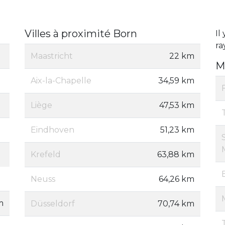
Villes à proximité Born
Il
ra
Maastricht
22 km
M
Aix-la-Chapelle
34,59 km
Liège
47,53 km
Eindhoven
51,23 km
Krefeld
63,88 km
Neuss
64,26 km
m
Düsseldorf
70,74 km