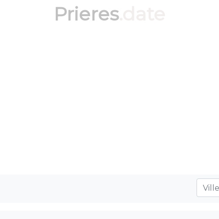
Prieres
.date