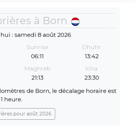
rières à Born
'hui : samedi 8 août 2026
Sunrise
Dhuhr
06:11
13:42
Maghreb
Icha
21:13
23:30
lomètres de Born, le décalage horaire est
-1 heure.
rières pour août 2026