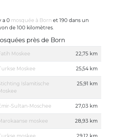
 y a 0
mosquée à Born
et 190 dans un
yon de 100 kilomètres.
osquées près de Born
Fatih Moskee
22,75 km
Turkse Moskee
25,54 km
Stichting Islamitische
25,91 km
Moskee
Emir-Sultan-Moschee
27,03 km
Marokaanse moskee
28,93 km
Turkse moskee
29,12 km