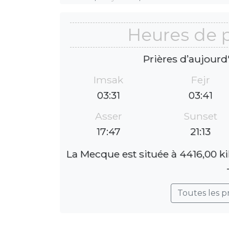
Heures de p
Prières d’aujourd
Imsak
Fejr
03:31
03:41
Asser
Sunset
17:47
21:13
La Mecque est située à 4416,00 ki
Toutes les p