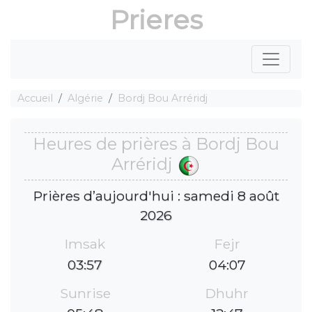
Prieres
Accueil
Algérie
Bordj Bou Arréridj
Heures de prières à Bordj Bou
Arréridj
Prières d’aujourd'hui : samedi 8 août
2026
Imsak
Fejr
03:57
04:07
Sunrise
Dhuhr