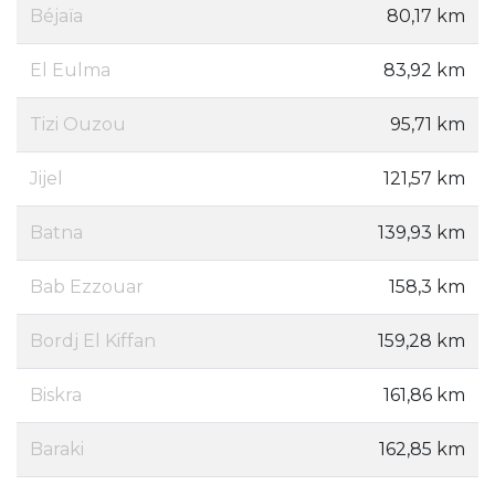
Béjaïa
80,17 km
El Eulma
83,92 km
Tizi Ouzou
95,71 km
Jijel
121,57 km
Batna
139,93 km
Bab Ezzouar
158,3 km
Bordj El Kiffan
159,28 km
Biskra
161,86 km
Baraki
162,85 km