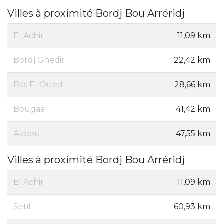
Villes à proximité Bordj Bou Arréridj
El Achir
11,09 km
Bordj Ghedir
22,42 km
Ras El Oued
28,66 km
Bougaa
41,42 km
Akbou
47,55 km
Villes à proximité Bordj Bou Arréridj
El Achir
11,09 km
Sétif
60,93 km