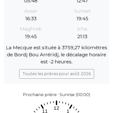
05:48
12:47
Asser
Sunset
16:33
19:45
Maghreb
Icha
19:45
21:13
La Mecque est située à 3759,27 kilomètres
de Bordj Bou Arréridj, le décalage horaire
est -2 heures.
Toutes les prières pour août 2026
Prochaine prière : Sunrise (00:00)