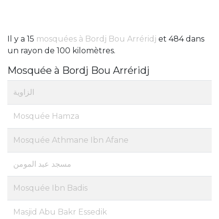
Il y a 15
mosquées à Bordj Bou Arréridj
et 484 dans
un rayon de 100 kilomètres.
Mosquée à Bordj Bou Arréridj
الزاوية
Mosquée Hamza
Mosquée Athmane Ibn Afane
مسجد عبد المومن
Mosquée Ibn Badis
Masjid Abu Bakr Essedik