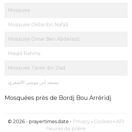
Mosquée
Mosquée Okba Ibn Nafaâ
Mosquée Omar Ben Abdelaziz
Masjid Rahma
Mosquée Tarek Ibn Ziad
مسجد أبي موسى الأشعري
Mosquées près de Bordj Bou Arréridj
© 2026 - prayertimes.date -
Privacy
-
Cookies
-
API
heures de prière