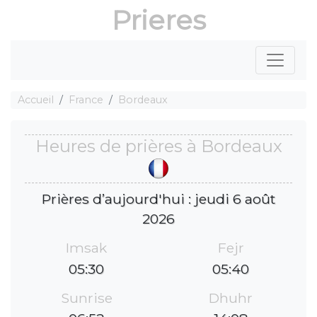
Prieres
Accueil
France
Bordeaux
Heures de prières à Bordeaux
Prières d’aujourd'hui : jeudi 6 août
2026
Imsak
Fejr
05:30
05:40
Sunrise
Dhuhr