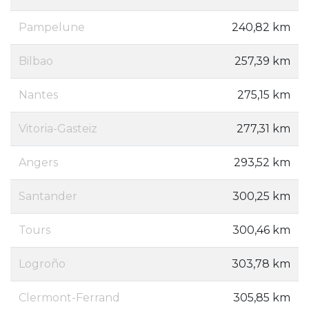
Pampelune
240,82 km
Bilbao
257,39 km
Nantes
275,15 km
Vitoria-Gasteiz
277,31 km
Angers
293,52 km
Santander
300,25 km
Tours
300,46 km
Logroño
303,78 km
Clermont-Ferrand
305,85 km