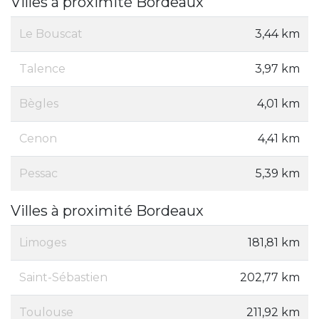
Villes à proximité Bordeaux
Le Bouscat
3,44 km
Talence
3,97 km
Bègles
4,01 km
Cenon
4,41 km
Pessac
5,39 km
Villes à proximité Bordeaux
Limoges
181,81 km
Saint-Sébastien
202,77 km
Toulouse
211,92 km