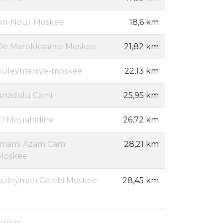
An-Nour Moskee
18,6 km
De Marokkaanse Moskee
21,82 km
Süleymaniye-moskee
22,13 km
Anadolu Cami
25,95 km
El Mouahidine
26,72 km
Imami Azam Cami
28,21 km
Moskee
Suleyman Celebi Moskee
28,45 km
prière