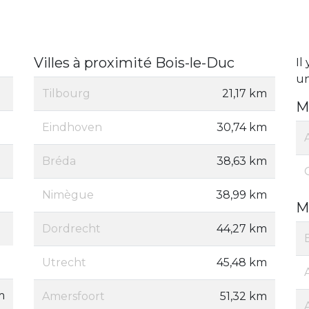
Villes à proximité Bois-le-Duc
Il
un
Tilbourg
21,17 km
M
Eindhoven
30,74 km
Bréda
38,63 km
Nimègue
38,99 km
M
Dordrecht
44,27 km
Utrecht
45,48 km
m
Amersfoort
51,32 km