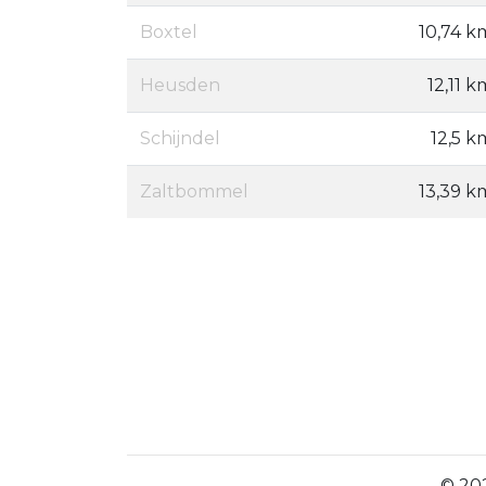
Boxtel
10,74 k
Heusden
12,11 k
Schijndel
12,5 k
Zaltbommel
13,39 k
© 202