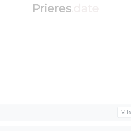
Prieres
.date