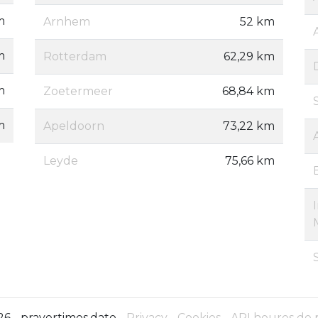
m
Arnhem
52 km
m
Rotterdam
62,29 km
m
Zoetermeer
68,84 km
m
Apeldoorn
73,22 km
Leyde
75,66 km
6 - prayertimes.date -
Privacy
-
Cookies
-
API heures de 