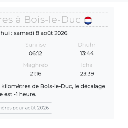
res à Bois-le-Duc
'hui : samedi 8 août 2026
Sunrise
Dhuhr
06:12
13:44
Maghreb
Icha
21:16
23:39
 kilomètres de Bois-le-Duc, le décalage
e est -1 heure.
rières pour août 2026