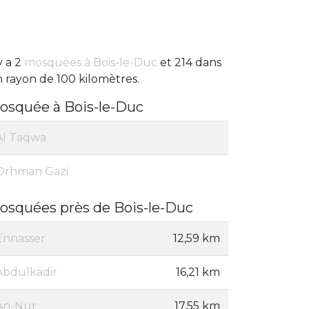
 y a 2
mosquées à Bois-le-Duc
et 214 dans
 rayon de 100 kilomètres.
osquée à Bois-le-Duc
Al Taqwa
Orhman Gazi
osquées près de Bois-le-Duc
Ennasser
12,59 km
Abdulkadir
16,21 km
An-Nur
17,55 km