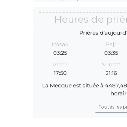
Heures de priè
Prières d’aujourd
Imsak
Fejr
03:25
03:35
Asser
Sunset
17:50
21:16
La Mecque est située à 4487,48
horair
Toutes les p