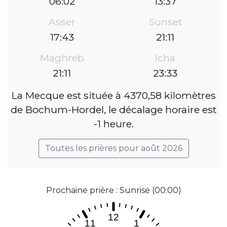
06:02
13:37
Asser
Sunset
17:43
21:11
Maghreb
Icha
21:11
23:33
La Mecque est située à 4370,58 kilomètres
de Bochum-Hordel, le décalage horaire est
-1 heure.
Toutes les prières pour août 2026
Prochaine prière : Sunrise (00:00)