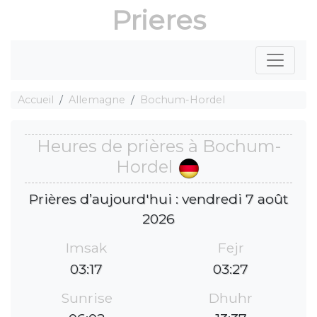
Prieres
Accueil
Allemagne
Bochum-Hordel
Heures de prières à Bochum-
Hordel
Prières d’aujourd'hui : vendredi 7 août
2026
Imsak
Fejr
03:17
03:27
Sunrise
Dhuhr