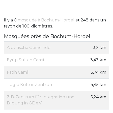
Il y a 0
mosquée à Bochum-Hordel
et 248 dans un
rayon de 100 kilomètres.
Mosquées près de Bochum-Hordel
Alevitische Gemeinde
3,2 km
Eyüp Sultan Camii
3,43 km
Fatih Camii
3,74 km
Tugra Kultur Zentrum
4,45 km
ZIB-Zentrum für Integration und
5,24 km
Bildung in GE e.V.