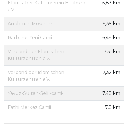
Islamischer Kulturverein Bochum
5,83 km
e.V.
Arrahman Moschee
6,39 km
Barbaros Yeni Camii
6,48 km
Verband der Islamischen
7,31 km
Kulturzentren e.V.
Verband der Islamischen
7,32 km
Kulturzentren e.V.
Yavuz-Sultan-Selil-cami-i
7,48 km
Fathi Merkez Camii
7,8 km