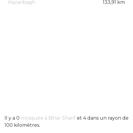
Hazaribagh
133,91 km
Il y a 0
mosquée à Bihar Sharif
et 4 dans un rayon de
100 kilomètres.