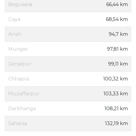
Begusarai
66,44 km
Gaya
68,54 km
Arrah
94,7 km
Munger
97,81 km
Jamalpur
99,11 km
Chhapra
100,32 km
Muzaffarpur
103,33 km
Darbhanga
108,21 km
Saharsa
132,19 km