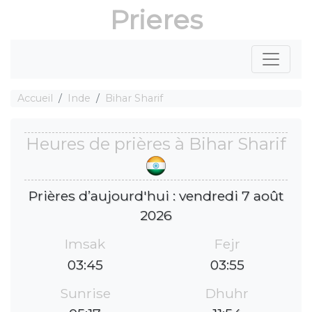
Prieres
Accueil
Inde
Bihar Sharif
Heures de prières à Bihar Sharif
Prières d’aujourd'hui : vendredi 7 août
2026
Imsak
Fejr
03:45
03:55
Sunrise
Dhuhr