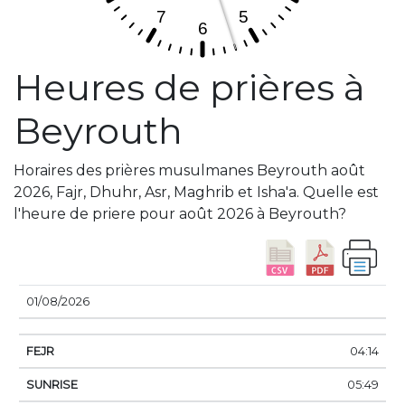
Heures de prières à
Beyrouth
Horaires des prières musulmanes Beyrouth août
2026, Fajr, Dhuhr, Asr, Maghrib et Isha'a. Quelle est
l'heure de priere pour août 2026 à Beyrouth?
DATE
FEJR
SUNRISE
DHUHR
ASSER
SUN
01/08/2026
04:14
05:49