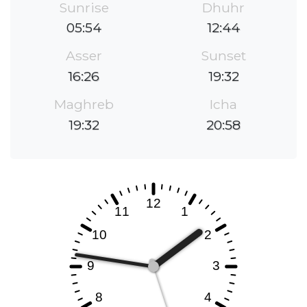
Sunrise
Dhuhr
05:54
12:44
Asser
Sunset
16:26
19:32
Maghreb
Icha
19:32
20:58