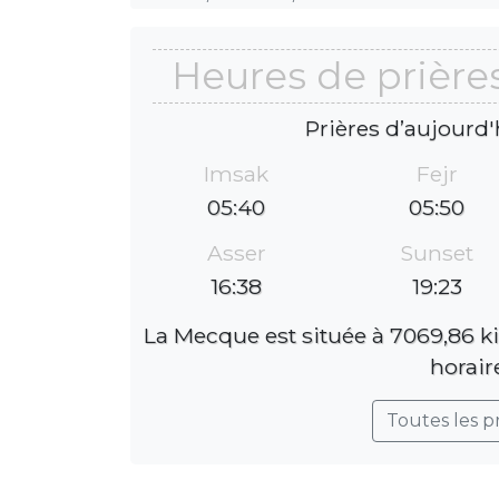
Heures de prièr
Prières d’aujourd'
Imsak
Fejr
05:40
05:50
Asser
Sunset
16:38
19:23
La Mecque est située à 7069,86 k
horair
Toutes les p