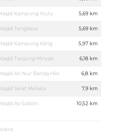
Masjid Kampung Hulu
5,69 km
Masjid Tengkera
5,69 km
Masjid Kampung Kling
5,97 km
Masjid Tanjung Minyak
6,18 km
Masjid An Nur Banda Hilir
6,8 km
Masjid Selat Melaka
7,9 km
Masjid As-Sobirin
10,52 km
prière