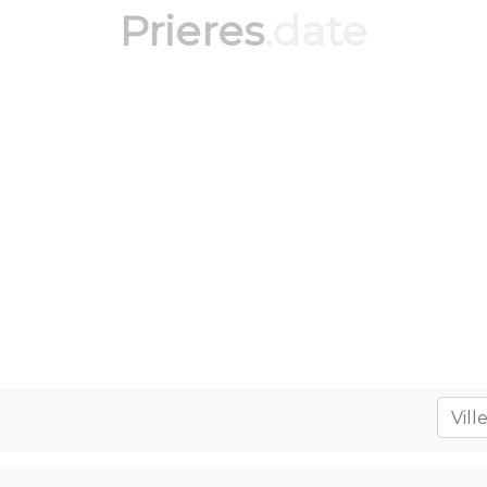
Prieres
.date