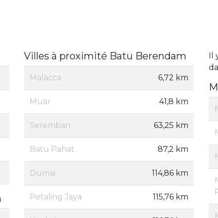
Villes à proximité Batu Berendam
Il
da
Malacca
6,72 km
M
Muar
41,8 km
Seremban
63,25 km
Batu Pahat
87,2 km
Dumai
114,86 km
Petaling Jaya
115,76 km
m