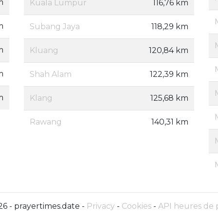
m
Kuala Lumpur
116,76 km
m
Subang Jaya
118,29 km
m
Kluang
120,84 km
m
Shah Alam
122,39 km
m
Klang
125,68 km
Rawang
140,31 km
6 - prayertimes.date -
Privacy
-
Cookies
-
API heures de 