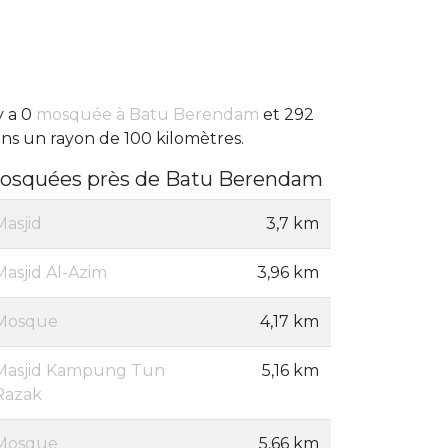
 y a 0
mosquée à Batu Berendam
et 292
ns un rayon de 100 kilomètres.
osquées près de Batu Berendam
Masjid
3,7 km
Masjid Al-Azim
3,96 km
Mosque
4,17 km
Masjid Kampung Tun
5,16 km
Razak
Mosque
5,66 km