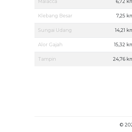
Malacca
6,72 k
Klebang Besar
7,25 k
Sungai Udang
14,21 k
Alor Gajah
15,32 k
Tampin
24,76 k
© 202