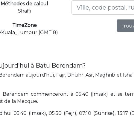
Méthodes de calcul
Shafii
TimeZone
Trouv
a/Kuala_Lumpur (GMT 8)
aujourd'hui à Batu Berendam?
erendam aujourd'hui, Fajr, Dhuhr, Asr, Maghrib et Isha'
tu Berendam commenceront à 05:40 (Imsak) et se term
st de la Mecque.
hui 05:40 (Imsak), 05:50 (Fejr), 07:10 (Sunrise), 13:17 (D