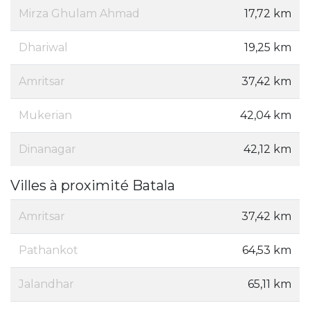
Mirza Ghulam Ahmad
17,72 km
Dhariwal
19,25 km
Amritsar
37,42 km
Mukerian
42,04 km
Dinanagar
42,12 km
Villes à proximité Batala
Amritsar
37,42 km
Pathankot
64,53 km
Jalandhar
65,11 km