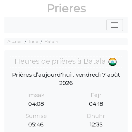
Prieres
Accueil
Inde
Batala
Heures de prières à Batala
Prières d’aujourd'hui : vendredi 7 août
2026
Imsak
Fejr
04:08
04:18
Sunrise
Dhuhr
05:46
12:35