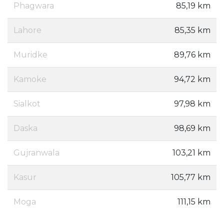
Phagwara
85,19 km
Lahore
85,35 km
Muridke
89,76 km
Kamoke
94,72 km
Sialkot
97,98 km
Daska
98,69 km
Gujranwala
103,21 km
Kasur
105,77 km
Moga
111,15 km