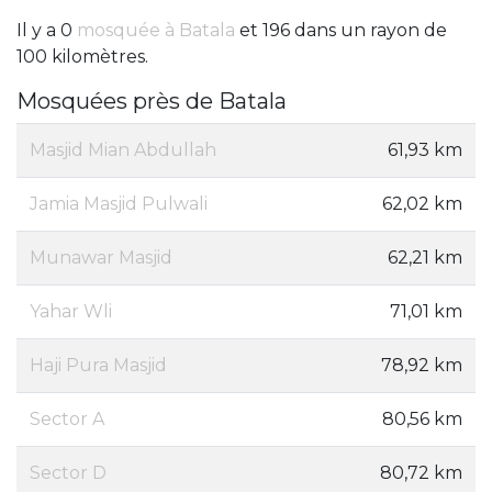
Il y a 0
mosquée à Batala
et 196 dans un rayon de
100 kilomètres.
Mosquées près de Batala
Masjid Mian Abdullah
61,93 km
Jamia Masjid Pulwali
62,02 km
Munawar Masjid
62,21 km
Yahar Wli
71,01 km
Haji Pura Masjid
78,92 km
Sector A
80,56 km
Sector D
80,72 km