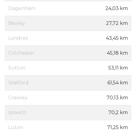
Dagenham
24,03 km
Bexley
27,72 km
Londres
43,45 km
Colchester
45,18 km
Sutton
53,11 km
Watford
61,54 km
Crawley
70,13 km
Ipswich
70,2 km
Luton
71,25 km