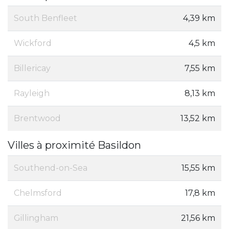
South Benfleet
4,39 km
Wickford
4,5 km
Billericay
7,55 km
Rayleigh
8,13 km
Brentwood
13,52 km
Villes à proximité Basildon
Southend-on-Sea
15,55 km
Chelmsford
17,8 km
Gillingham
21,56 km