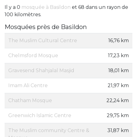
Il y a 0
mosquée à Basildon
et 68 dans un rayon de
100 kilomètres.
Mosquées près de Basildon
The Muslim Cultural Centre
16,76 km
Chelmsford Mosque
17,23 km
Gravesend Shahjalal Masjid
18,01 km
Imam Ali Centre
21,97 km
Chatham Mosque
22,24 km
Greenwich Islamic Centre
29,75 km
The Muslim community Centre &
31,87 km