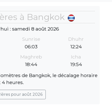
ières à Bangkok
'hui : samedi 8 août 2026
Sunrise
Dhuhr
06:03
12:24
Maghreb
Icha
18:44
19:54
lomètres de Bangkok, le décalage horaire
t 4 heures.
rières pour août 2026