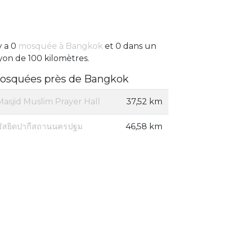
 y a 0
mosquée à Bangkok
et 0 dans un
yon de 100 kilomètres.
osquées près de Bangkok
Masjid Muslim Prayer Hall
37,52 km
มัสยิดปากีสถานนครปฐม
46,58 km