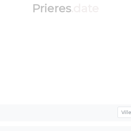
Prieres
.date