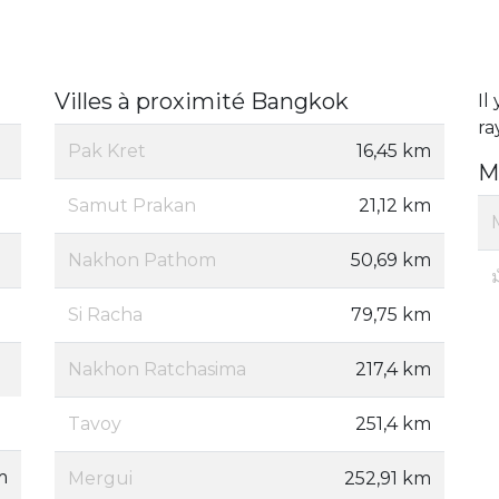
Villes à proximité Bangkok
Il
ra
Pak Kret
16,45 km
M
Samut Prakan
21,12 km
Nakhon Pathom
50,69 km
Si Racha
79,75 km
Nakhon Ratchasima
217,4 km
Tavoy
251,4 km
m
Mergui
252,91 km