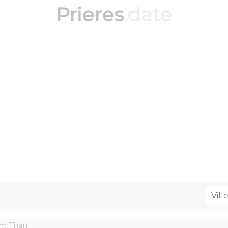
Prieres
.date
m Thani