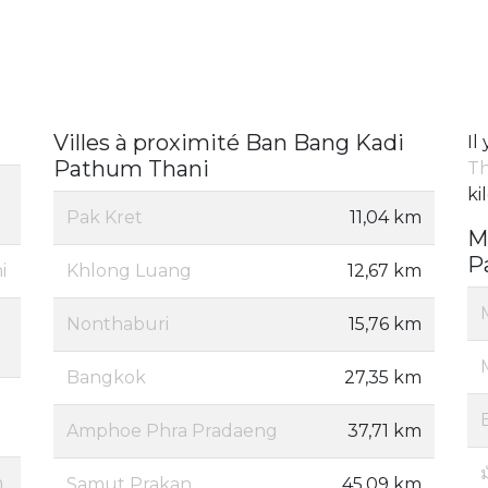
Villes à proximité Ban Bang Kadi
Il
Pathum Thani
Th
ki
Pak Kret
11,04 km
M
P
i
Khlong Luang
12,67 km
Nonthaburi
15,76 km
Bangkok
27,35 km
Amphoe Phra Pradaeng
37,71 km
ม
m
Samut Prakan
45,09 km