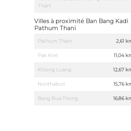
Thani
Villes à proximité Ban Bang Kadi
Pathum Thani
Pathum Thani
2,61 k
Pak Kret
11,04 k
Khlong Luang
12,67 k
Nonthaburi
15,76 k
Bang Bua Thong
16,86 k