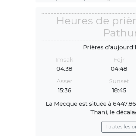
Heures de priè
Pathu
Prières d’aujourd'
Imsak
Fejr
04:38
04:48
Asser
Sunset
15:36
18:45
La Mecque est située à 6447,8
Thani, le décala
Toutes les p