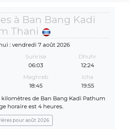
res à Ban Bang Kadi
m Thani
hui : vendredi 7 août 2026
Sunrise
Dhuhr
06:03
12:24
Maghreb
Icha
18:45
19:55
6 kilomètres de Ban Bang Kadi Pathum
ge horaire est 4 heures.
rières pour août 2026