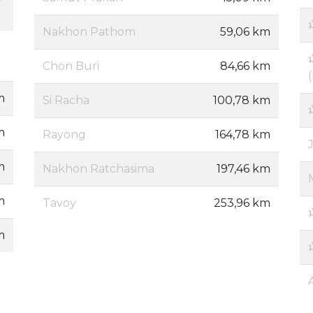
Nakhon Pathom
59,06 km
ม
Chon Buri
84,66 km
m
Si Racha
100,78 km
ม
m
Rayong
164,78 km
m
Nakhon Ratchasima
197,46 km
m
Tavoy
253,96 km
ม
m
ม