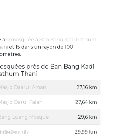
 y a 0
mosquée à Ban Bang Kadi Pathum
ani
et 15 dans un rayon de 100
lomètres.
osquées près de Ban Bang Kadi
athum Thani
Masjid Daarul Aman
27,16 km
Masjid Darul Falah
27,64 km
Bang Luang Mosque
29,6 km
ัสยิดอัตเตาฮีด
29,99 km