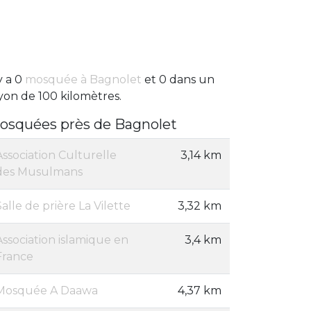
 y a 0
mosquée à Bagnolet
et 0 dans un
yon de 100 kilomètres.
osquées près de Bagnolet
Association Culturelle
3,14 km
des Musulmans
Salle de prière La Vilette
3,32 km
Association islamique en
3,4 km
France
Mosquée A Daawa
4,37 km