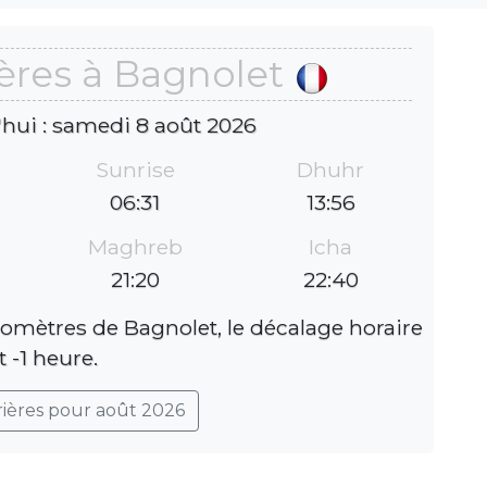
ères à Bagnolet
'hui : samedi 8 août 2026
Sunrise
Dhuhr
06:31
13:56
Maghreb
Icha
21:20
22:40
lomètres de Bagnolet, le décalage horaire
t -1 heure.
rières pour août 2026