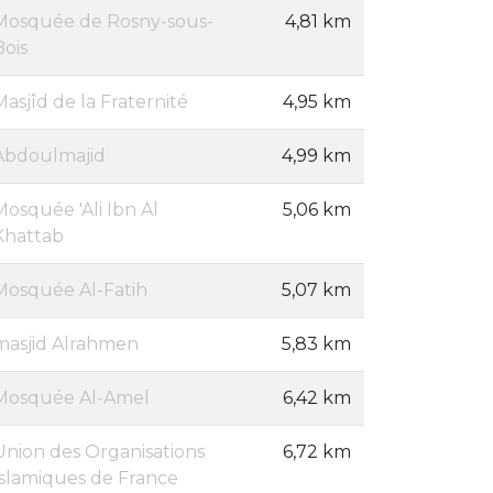
Mosquée de Rosny-sous-
4,81 km
Bois
Masjîd de la Fraternité
4,95 km
Abdoulmajid
4,99 km
Mosquée 'Ali Ibn Al
5,06 km
Khattab
Mosquée Al-Fatih
5,07 km
masjid Alrahmen
5,83 km
Mosquée Al-Amel
6,42 km
Union des Organisations
6,72 km
Islamiques de France