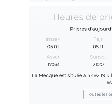
Heures de pri
Prières d’aujourd
Imsak
Fejr
05:01
05:11
Asser
Sunset
17:58
21:20
La Mecque est située à 4492,19 ki
es
Toutes les p