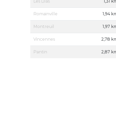
Les Lilas
1,31 k
Romainville
1,94 k
Montreuil
1,97 k
Vincennes
2,78 k
Pantin
2,87 k