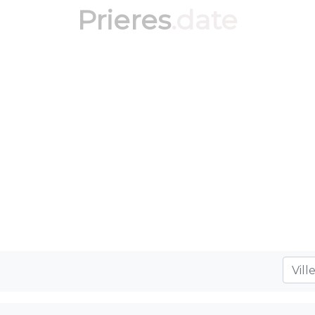
Prieres
.date