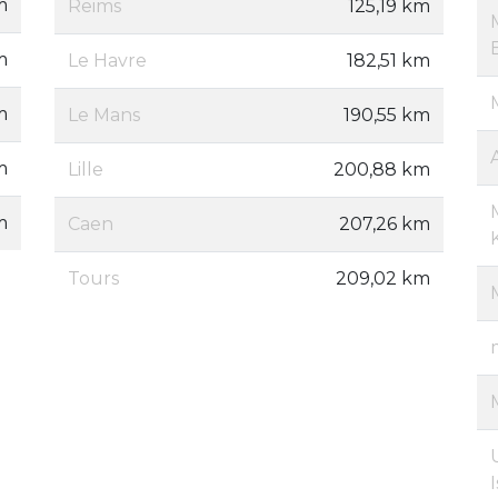
m
Reims
125,19 km
m
Le Havre
182,51 km
m
Le Mans
190,55 km
m
Lille
200,88 km
m
Caen
207,26 km
Tours
209,02 km