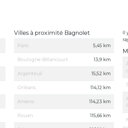
Villes à proximité Bagnolet
Il
ra
Paris
5,45 km
M
Boulogne-Billancourt
13,9 km
Argenteuil
15,52 km
Orléans
114,12 km
Amiens
114,23 km
Rouen
115,66 km