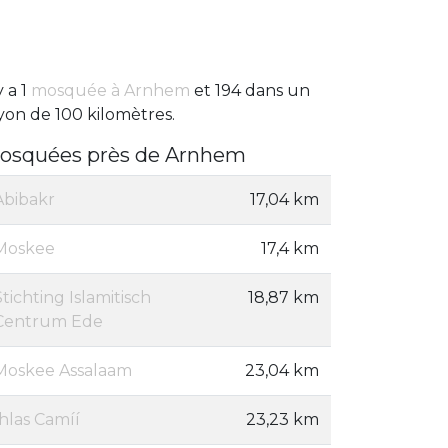
y a 1
mosquée à Arnhem
et 194 dans un
yon de 100 kilomètres.
osquées près de Arnhem
Abibakr
17,04 km
Moskee
17,4 km
Stichting Islamitisch
18,87 km
Centrum Ede
Moskee Assalaam
23,04 km
Íhlas Camíí
23,23 km