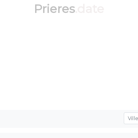
Prieres
.date