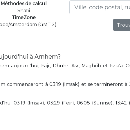
Méthodes de calcul
Shafii
TimeZone
ope/Amsterdam (GMT 2)
Trouv
aujourd'hui à Arnhem?
m aujourd'hui, Fajr, Dhuhr, Asr, Maghrib et Isha'a. 
m commenceront à 03:19 (Imsak) et se termineront à 2
hui 03:19 (Imsak), 03:29 (Fejr), 06:08 (Sunrise), 13:42 (D