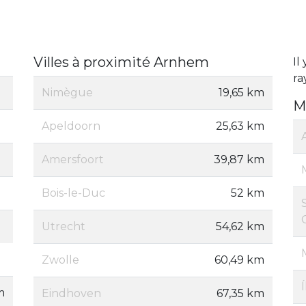
Villes à proximité Arnhem
Il 
ra
Nimègue
19,65 km
M
Apeldoorn
25,63 km
Amersfoort
39,87 km
Bois-le-Duc
52 km
Utrecht
54,62 km
Zwolle
60,49 km
m
Eindhoven
67,35 km