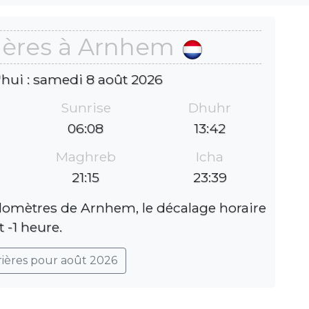
ières à Arnhem
'hui : samedi 8 août 2026
Sunrise
Dhuhr
06:08
13:42
Maghreb
Icha
21:15
23:39
ilomètres de Arnhem, le décalage horaire
t -1 heure.
rières pour août 2026