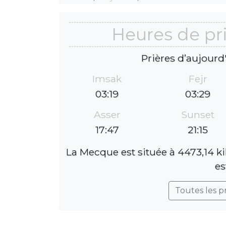
Heures de pr
Prières d’aujourd
Imsak
Fejr
03:19
03:29
Asser
Sunset
17:47
21:15
La Mecque est située à 4473,14 k
es
Toutes les p