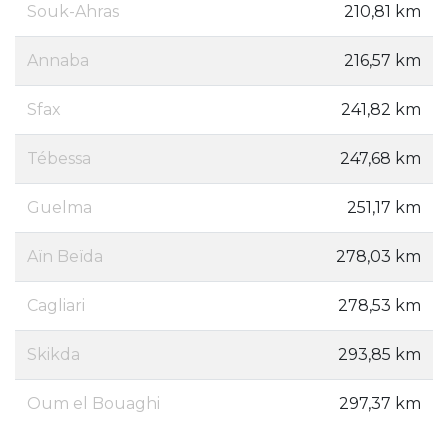
Souk-Ahras
210,81 km
Annaba
216,57 km
Sfax
241,82 km
Tébessa
247,68 km
Guelma
251,17 km
Aïn Beïda
278,03 km
Cagliari
278,53 km
Skikda
293,85 km
Oum el Bouaghi
297,37 km