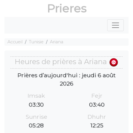
Prieres
Accueil
Tunisie
Ariana
Heures de prières à Ariana
Prières d’aujourd'hui : jeudi 6 août
2026
Imsak
Fejr
03:30
03:40
Sunrise
Dhuhr
05:28
12:25