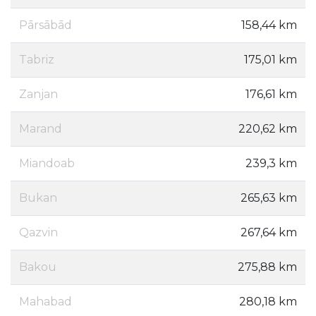
Pārsābād
158,44 km
Tabriz
175,01 km
Zanjan
176,61 km
Marand
220,62 km
Miandoab
239,3 km
Bukan
265,63 km
Qazvin
267,64 km
Bakou
275,88 km
Mahabad
280,18 km