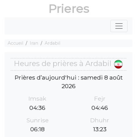
Prieres
Accueil
Iran
Ardabil
Heures de prières à Ardabil
Prières d’aujourd'hui : samedi 8 août
2026
Imsak
Fejr
04:36
04:46
Sunrise
Dhuhr
06:18
13:23