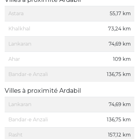
Astara
55,17 km
Khalkhal
73,24 km
Lankaran
74,69 km
Ahar
109 km
Bandar-e Anzali
136,75 km
Villes à proximité Ardabil
Lankaran
74,69 km
Bandar-e Anzali
136,75 km
Rasht
157,12 km