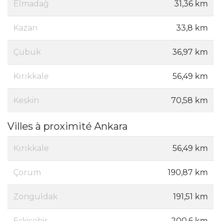
Elmadağ
31,36 km
Kazan
33,8 km
Çubuk
36,97 km
Kırıkkale
56,49 km
Keskin
70,58 km
Villes à proximité Ankara
Kırıkkale
56,49 km
Çorum
190,87 km
Zonguldak
191,51 km
Eskişehir
200,6 km