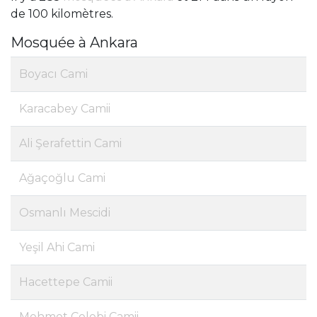
de 100 kilomètres.
Mosquée à Ankara
Boyacı Cami
Karacabey Camii
Ali Şerafettin Cami
Ağaçoğlu Cami
Osmanlı Mescidi
Yeşil Ahi Cami
Hacettepe Camii
Mehmet Çelebi Camii